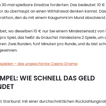
0‑mal spielbare Einsätze forderten. Das bedeutet: 10 €
or du überhaupt an einen Withdrawal denken kannst. Das
arathon, den du mit einem Kaugummi im Mund absolvierst
bet, wo dieselben 10 € nur bei einem Mindesteinsatz von 
pro Spiel, das heißt du brauchst mindestens 2 Spiele, um
ren. Zwei Runden, fünf Minuten pro Runde, und du bist sc
gewinnen.
 spielen – das ungeschönte Casino‑Drama
MPEL: WIE SCHNELL DAS GELD
NDET
elst Starburst mit einer durchschnittlichen Rückzahlungsrat