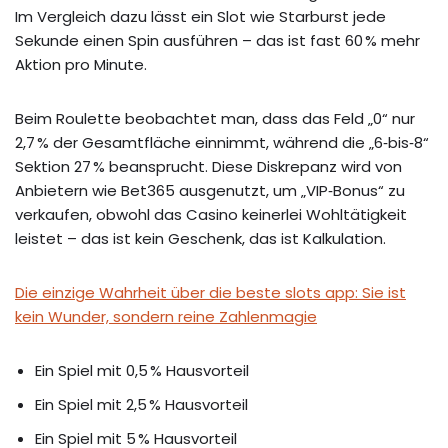
Im Vergleich dazu lässt ein Slot wie Starburst jede
Sekunde einen Spin ausführen – das ist fast 60 % mehr
Aktion pro Minute.
Beim Roulette beobachtet man, dass das Feld „0“ nur
2,7 % der Gesamtfläche einnimmt, während die „6‑bis‑8“
Sektion 27 % beansprucht. Diese Diskrepanz wird von
Anbietern wie Bet365 ausgenutzt, um „VIP‑Bonus“ zu
verkaufen, obwohl das Casino keinerlei Wohltätigkeit
leistet – das ist kein Geschenk, das ist Kalkulation.
Die einzige Wahrheit über die beste slots app: Sie ist
kein Wunder, sondern reine Zahlenmagie
Ein Spiel mit 0,5 % Hausvorteil
Ein Spiel mit 2,5 % Hausvorteil
Ein Spiel mit 5 % Hausvorteil