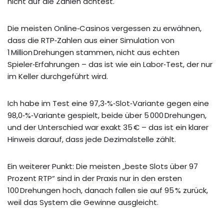
nicht auf die Zahlen achtest.
Die meisten Online‑Casinos vergessen zu erwähnen,
dass die RTP‑Zahlen aus einer Simulation von
1 Million Drehungen stammen, nicht aus echten
Spieler‑Erfahrungen – das ist wie ein Labor‑Test, der nur
im Keller durchgeführt wird.
Ich habe im Test eine 97,3‑%‑Slot‑Variante gegen eine
98,0‑%‑Variante gespielt, beide über 5 000 Drehungen,
und der Unterschied war exakt 35 € – das ist ein klarer
Hinweis darauf, dass jede Dezimalstelle zählt.
Ein weiterer Punkt: Die meisten „beste Slots über 97
Prozent RTP“ sind in der Praxis nur in den ersten
100 Drehungen hoch, danach fallen sie auf 95 % zurück,
weil das System die Gewinne ausgleicht.