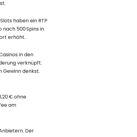
st.
 Slots haben ein RTP
o nach 500 Spins in
ort erhöht.
Casinos in den
derung verknüpft.
n Gewinn denkst.
0,20 € ohne
ffee am
 Anbietern. Der