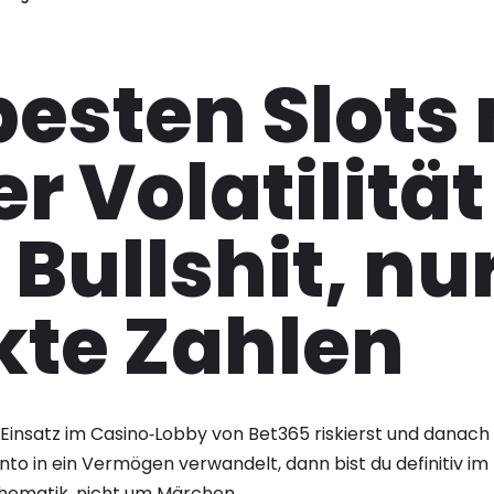
besten Slots
r Volatilität
 Bullshit, nu
kte Zahlen
Einsatz im Casino‑Lobby von Bet365 riskierst und danach 
onto in ein Vermögen verwandelt, dann bist du definitiv im 
hematik, nicht um Märchen.