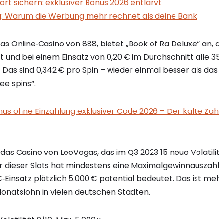
ort sichern: exklusiver Bonus 2026 entlarvt
ig: Warum die Werbung mehr rechnet als deine Bank
das Online‑Casino von 888, bietet „Book of Ra Deluxe“ an, 
hat und bei einem Einsatz von 0,20 € im Durchschnitt alle 3
. Das sind 0,342 € pro Spin – wieder einmal besser als das
ee spins“.
nus ohne Einzahlung exklusiver Code 2026 – Der kalte Za
das Casino von LeoVegas, das im Q3 2023 15 neue Volatili
r dieser Slots hat mindestens eine Maximalgewinnauszahlu
‑Einsatz plötzlich 5.000 € potential bedeutet. Das ist mehr
Monatslohn in vielen deutschen Städten.