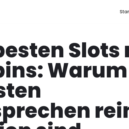
Star
besten Slots
pins: Warum
sten
prechen rei