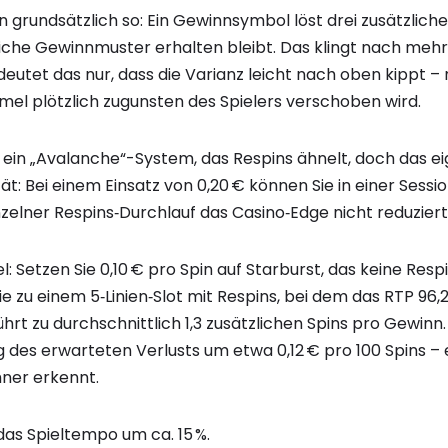
n grundsätzlich so: Ein Gewinnsymbol löst drei zusätzlich
iche Gewinnmuster erhalten bleibt. Das klingt nach mehr
utet das nur, dass die Varianz leicht nach oben kippt – n
el plötzlich zugunsten des Spielers verschoben wird.
ein „Avalanche“-System, das Respins ähnelt, doch das eige
tät: Bei einem Einsatz von 0,20 € können Sie in einer Sessio
einzelner Respins‑Durchlauf das Casino‑Edge nicht reduziert
l: Setzen Sie 0,10 € pro Spin auf Starburst, das keine Respi
e zu einem 5‑Linien‑Slot mit Respins, bei dem das RTP 96,2
hrt zu durchschnittlich 1,3 zusätzlichen Spins pro Gewin
ieg des erwarteten Verlusts um etwa 0,12 € pro 100 Spins –
ner erkennt.
as Spieltempo um ca. 15 %.