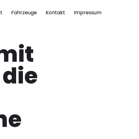
t
Fahrzeuge
Kontakt
Impressum
 mit
 die
ne