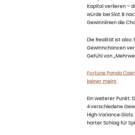
Kapital verlieren – 
würde bei Slot B nac
Gewinnlinien die Ch
Die Realität ist also
Gewinnchancen verbe
Gefühl von „Mehrwer
Fortune Panda Casino
keiner meint
Ein weiterer Punkt: 
4 verschiedene Gewi
High‑Variance‑Slots.
harter Schlag für S