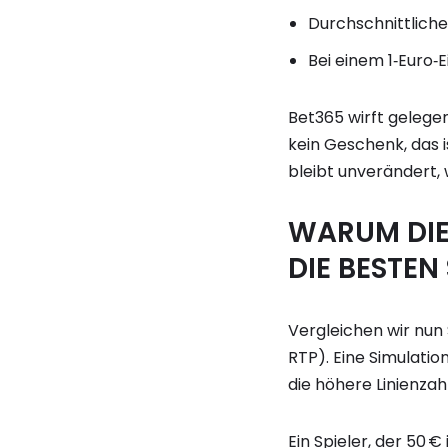
Durchschnittliche
Bei einem 1‑Euro‑E
Bet365 wirft gelegent
kein Geschenk, das i
bleibt unverändert, w
WARUM DIE 
DIE BESTEN
Vergleichen wir nun S
RTP). Eine Simulation
die höhere Linienzah
Ein Spieler, der 50 