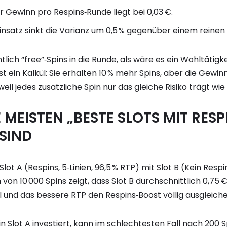
r Gewinn pro Respins‑Runde liegt bei 0,03 €.
insatz sinkt die Varianz um 0,5 % gegenüber einem reinen F
lich “free”‑Spins in die Runde, als wäre es ein Wohltätigke
st ein Kalkül: Sie erhalten 10 % mehr Spins, aber die Gewi
eil jedes zusätzliche Spin nur das gleiche Risiko trägt wie 
MEISTEN „BESTE SLOTS MIT RESP
 SIND
lot A (Respins, 5‑Linien, 96,5 % RTP) mit Slot B (Kein Respins
 von 10 000 Spins zeigt, dass Slot B durchschnittlich 0,75 
l und das bessere RTP den Respins‑Boost völlig ausgleiche
€ in Slot A investiert, kann im schlechtesten Fall nach 200