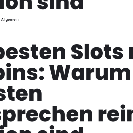
sion sind
Allgemein
besten Slots
pins: Warum
sten
prechen rei