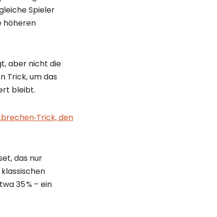
gleiche Spieler
ie höheren
t, aber nicht die
n Trick, um das
rt bleibt.
Abrechen‑Trick, den
set, das nur
 klassischen
twa 35 % – ein