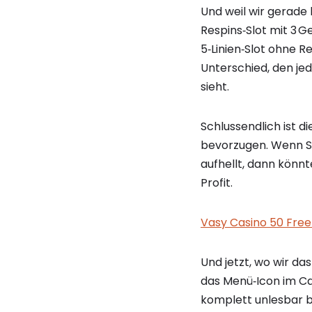
Und weil wir gerade 
Respins‑Slot mit 3 G
5‑Linien‑Slot ohne Re
Unterschied, den jed
sieht.
Schlussendlich ist d
bevorzugen. Wenn Sie
aufhellt, dann könnt
Profit.
Vasy Casino 50 Free
Und jetzt, wo wir d
das Menü‑Icon im Cas
komplett unlesbar b