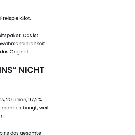
reispiel‑Slot.
itspaket. Das ist
nnwahrscheinlichkeit
das Original.
INS“ NICHT
, 20‑Linien, 97,2 %
€ mehr einbringt, weil
n.
 Spins das gesamte