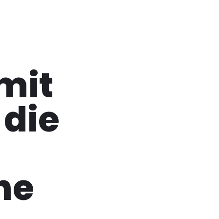
 mit
 die
ne