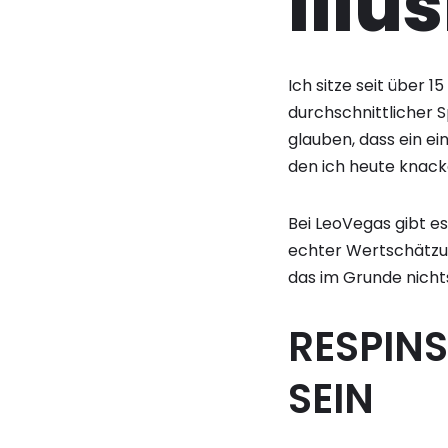
Illu
Ich sitze seit über 
durchschnittlicher 
glauben, dass ein ei
den ich heute knacke
Bei LeoVegas gibt e
echter Wertschätzun
das im Grunde nichts
RESPINS
SEIN