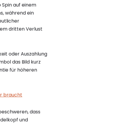
o Spin auf einem
ns, während ein
eutlicher
dem dritten Verlust
keit oder Auszahlung
mbol das Bild kurz
antie für höheren
er braucht
 beschweren, dass
adelkopf und