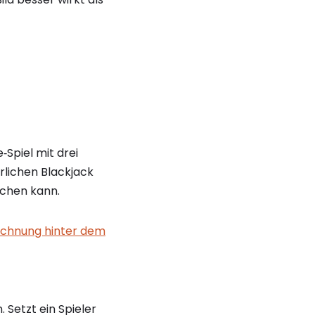
‑Spiel mit drei
rlichen Blackjack
ichen kann.
Rechnung hinter dem
 Setzt ein Spieler