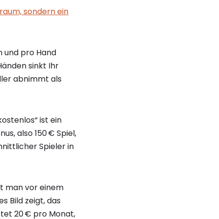
Traum, sondern ein
en und pro Hand
Händen sinkt Ihr
ller abnimmt als
stenlos“ ist ein
s, also 150 € Spiel,
ittlicher Spieler in
tzt man vor einem
 Bild zeigt, das
ostet 20 € pro Monat,