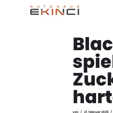
Zum
Inhalt
springen
Blac
spie
Zuck
hart
von
21. Februar 2025