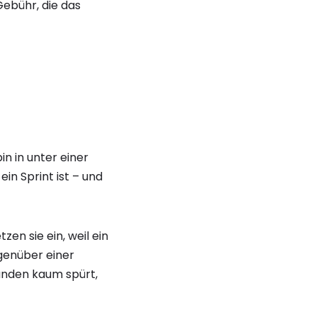
Gebühr, die das
in in unter einer
in Sprint ist – und
zen sie ein, weil ein
egenüber einer
Händen kaum spürt,