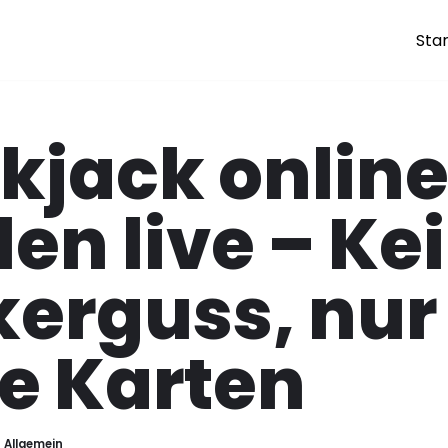
Star
kjack onlin
len live – Ke
erguss, nur
e Karten
Allgemein