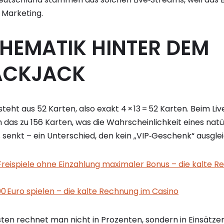
 Marketing.
THEMATIK HINTER DEM
LACKJACK
teht aus 52 Karten, also exakt 4 × 13 = 52 Karten. Beim Live
das zu 156 Karten, was die Wahrscheinlichkeit eines natü
% senkt – ein Unterschied, den kein „VIP‑Geschenk“ ausgle
 Freispiele ohne Einzahlung maximaler Bonus – die kalte 
00 Euro spielen – die kalte Rechnung im Casino
en rechnet man nicht in Prozenten, sondern in Einsätzen.