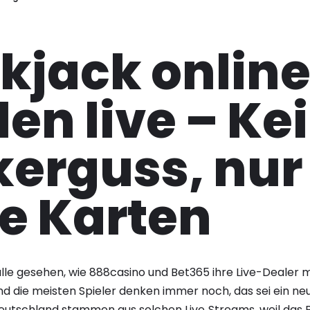
kjack onlin
len live – Ke
erguss, nur
e Karten
alle gesehen, wie 888casino und Bet365 ihre Live-Dealer 
nd die meisten Spieler denken immer noch, das sei ein ne
eutschland stammen aus solchen Live‑Streams, weil das Bi