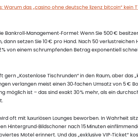
s: Warum das „casino ohne deutsche lizenz bitcoin“ kein 
f die Bankroll‑Management‑Formel: Wenn Sie 500 € besitz
n, dann setzen Sie 10 € pro Hand. Nach 50 verlustreichen 
il 2 % von einem schrumpfenden Betrag exponentiell schne
 gern „Kostenlose Tischrunden“ in den Raum, aber das „ko
ungen verlangen meist einen 30‑fachen Umsatz von 5 € Bonu
g möglich ist – das sind exakt 30 % mehr, als ein durchschn
t.
ird oft mit luxuriösen Lounges beworben. In Wahrheit si
sen Hintergrund‑Bildschoner nach 15 Minuten einflimmendes
enoviertes Motel erinnert. Und das „exklusive VIP‑Ticket“ k