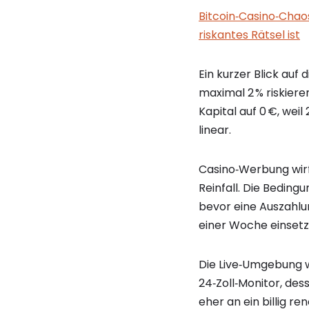
Bitcoin‑Casino‑Chao
riskantes Rätsel ist
Ein kurzer Blick au
maximal 2 % riskiere
Kapital auf 0 €, we
linear.
Casino‑Werbung wirft
Reinfall. Die Beding
bevor eine Auszahlun
einer Woche einsetz
Die Live‑Umgebung w
24‑Zoll‑Monitor, des
eher an ein billig r