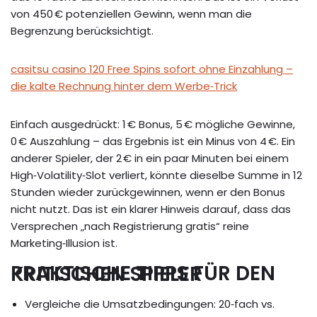
von 450 € potenziellen Gewinn, wenn man die
Begrenzung berücksichtigt.
casitsu casino 120 Free Spins sofort ohne Einzahlung –
die kalte Rechnung hinter dem Werbe‑Trick
Einfach ausgedrückt: 1 € Bonus, 5 € mögliche Gewinne,
0 € Auszahlung – das Ergebnis ist ein Minus von 4 €. Ein
anderer Spieler, der 2 € in ein paar Minuten bei einem
High‑Volatility‑Slot verliert, könnte dieselbe Summe in 12
Stunden wieder zurückgewinnen, wenn er den Bonus
nicht nutzt. Das ist ein klarer Hinweis darauf, dass das
Versprechen „nach Registrierung gratis“ reine
Marketing‑Illusion ist.
PRAKTISCHE TIPPS FÜR DEN KRITISCHEN SPIELER
Vergleiche die Umsatzbedingungen: 20‑fach vs.