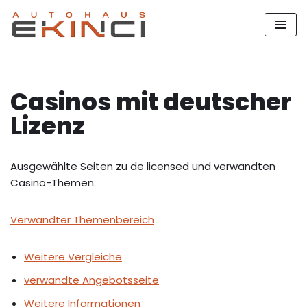
Zum
Inhalt
springen
Casinos mit deutscher
Lizenz
Ausgewählte Seiten zu de licensed und verwandten
Casino-Themen.
Verwandter Themenbereich
Weitere Vergleiche
verwandte Angebotsseite
Weitere Informationen