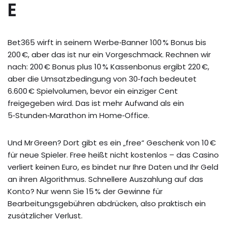
E
Bet365 wirft in seinem Werbe‑Banner 100 % Bonus bis
200 €, aber das ist nur ein Vorgeschmack. Rechnen wir
nach: 200 € Bonus plus 10 % Kassenbonus ergibt 220 €,
aber die Umsatzbedingung von 30‑fach bedeutet
6.600 € Spiel­volumen, bevor ein einziger Cent
freigegeben wird. Das ist mehr Aufwand als ein
5‑Stunden‑Marathon im Home‑Office.
Und Mr Green? Dort gibt es ein „free“ Geschenk von 10 €
für neue Spieler. Free heißt nicht kostenlos – das Casino
verliert keinen Euro, es bindet nur Ihre Daten und Ihr Geld
an ihren Algorithmus. Schnellere Auszahlung auf das
Konto? Nur wenn Sie 15 % der Gewinne für
Bearbeitungsgebühren abdrücken, also praktisch ein
zusätzlicher Verlust.