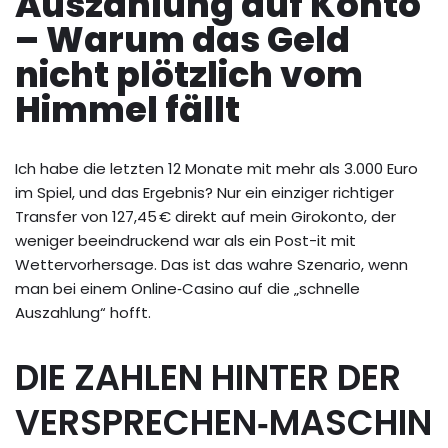
Auszahlung auf Konto
– Warum das Geld
nicht plötzlich vom
Himmel fällt
Ich habe die letzten 12 Monate mit mehr als 3.000 Euro
im Spiel, und das Ergebnis? Nur ein einziger richtiger
Transfer von 127,45 € direkt auf mein Girokonto, der
weniger beeindruckend war als ein Post-it mit
Wettervorhersage. Das ist das wahre Szenario, wenn
man bei einem Online‑Casino auf die „schnelle
Auszahlung“ hofft.
DIE ZAHLEN HINTER DER
VERSPRECHEN‑MASCHIN