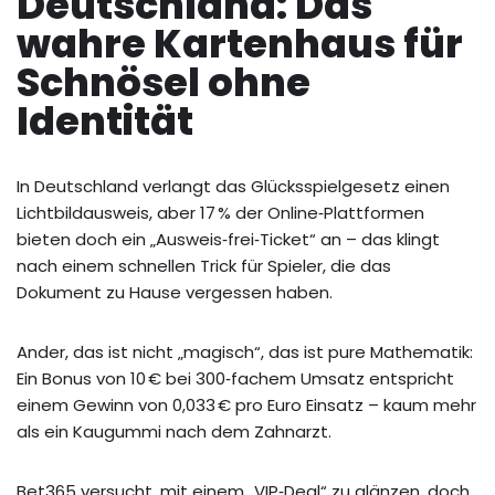
Deutschland: Das
wahre Kartenhaus für
Schnösel ohne
Identität
In Deutschland verlangt das Glücksspielgesetz einen
Lichtbildausweis, aber 17 % der Online‑Plattformen
bieten doch ein „Ausweis‑frei‑Ticket“ an – das klingt
nach einem schnellen Trick für Spieler, die das
Dokument zu Hause vergessen haben.
Ander, das ist nicht „magisch“, das ist pure Mathematik:
Ein Bonus von 10 € bei 300‑fachem Umsatz entspricht
einem Gewinn von 0,033 € pro Euro Einsatz – kaum mehr
als ein Kaugummi nach dem Zahnarzt.
Bet365 versucht, mit einem „VIP‑Deal“ zu glänzen, doch