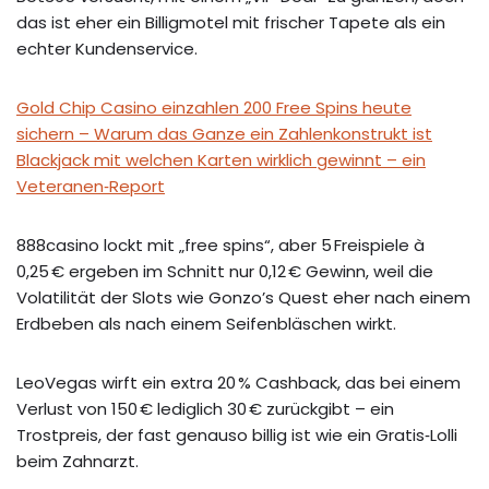
das ist eher ein Billigmotel mit frischer Tapete als ein
echter Kundenservice.
Gold Chip Casino einzahlen 200 Free Spins heute
sichern – Warum das Ganze ein Zahlenkonstrukt ist
Blackjack mit welchen Karten wirklich gewinnt – ein
Veteranen‑Report
888casino lockt mit „free spins“, aber 5 Freispiele à
0,25 € ergeben im Schnitt nur 0,12 € Gewinn, weil die
Volatilität der Slots wie Gonzo’s Quest eher nach einem
Erdbeben als nach einem Seifenbläschen wirkt.
LeoVegas wirft ein extra 20 % Cashback, das bei einem
Verlust von 150 € lediglich 30 € zurückgibt – ein
Trostpreis, der fast genauso billig ist wie ein Gratis‑Lolli
beim Zahnarzt.