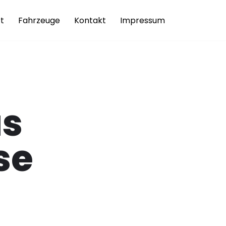
t
Fahrzeuge
Kontakt
Impressum
us
se