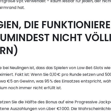
iftgröße 9 pt verwendet – kaum lesbar für jeden, der nich
irmrand hat.
IEN, DIE FUNKTIONIER
UMINDEST NICHT VÖLL
ERN)
e bei Neulingen ist, dass das Spielen von Low‑Bet‑Slots wie
iert. Fakt ist: Wenn Sie 0,10 € pro Runde setzen und 50
etwa €5 an Gewinn, was 95 % des Einsatzes entspricht, wä
um noch immer nicht erfüllt ist.
Setzen Sie die Hälfte des Bonus auf eine Progressive Jackp
tene Auszahlungen von über €1 000. Die Wahrscheinlichkei