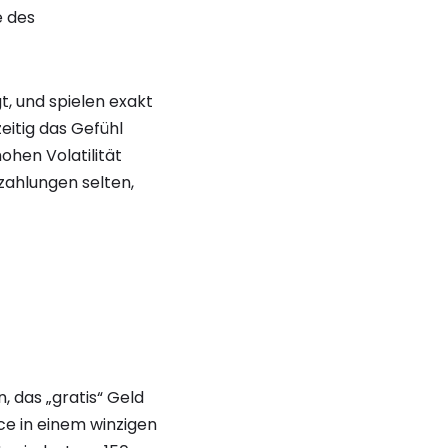
e des
gt, und spielen exakt
eitig das Gefühl
ohen Volatilität
zahlungen selten,
, das „gratis“ Geld
ce in einem winzigen