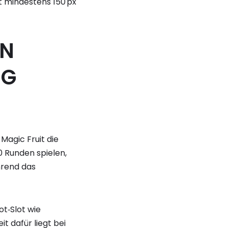
t mindestens 150 px
EN
IG
 Magic Fruit die
0 Runden spielen,
hrend das
ot‑Slot wie
t dafür liegt bei