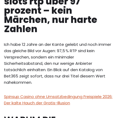
slots rtp über 97
prozent – kein
Märchen, nur harte
Zahlen
Ich habe 12 Jahre an der Kante gelebt und noch immer
das gleiche Bild vor Augen: 97,5 % RTP sind kein
Versprechen, sondern ein minimaler
Sicherheitsabstand, den nur wenige Anbieter
tatsächlich einhalten. Ein Blick auf den Katalog von
Bet365 zeigt sofort, dass nur drei Titel diesem Wert
nahekommen.
Spinsup Casino ohne Umsatzbedingung Freispiele 2026:
Der kalte Hauch der Gratis-Illusion