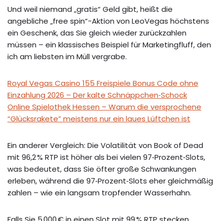
Und weil niemand „gratis“ Geld gibt, heißt die
angebliche „free spin“-Aktion von LeoVegas höchstens
ein Geschenk, das Sie gleich wieder zurückzahlen
müssen – ein klassisches Beispiel für Marketingfluff, den
ich am liebsten im Müll vergrabe.
Royal Vegas Casino 155 Freispiele Bonus Code ohne
Einzahlung 2026 – Der kalte Schnäppchen‑Schock
Online Spielothek Hessen – Warum die versprochene
“Glücksrakete” meistens nur ein laues Lüftchen ist
Ein anderer Vergleich: Die Volatilität von Book of Dead
mit 96,2 % RTP ist höher als bei vielen 97‑Prozent‑Slots,
was bedeutet, dass Sie öfter große Schwankungen
erleben, während die 97‑Prozent‑Slots eher gleichmäßig
zahlen – wie ein langsam tropfender Wasserhahn.
Falls Sie 5 000 € in einen Slot mit 99 % RTP stecken,