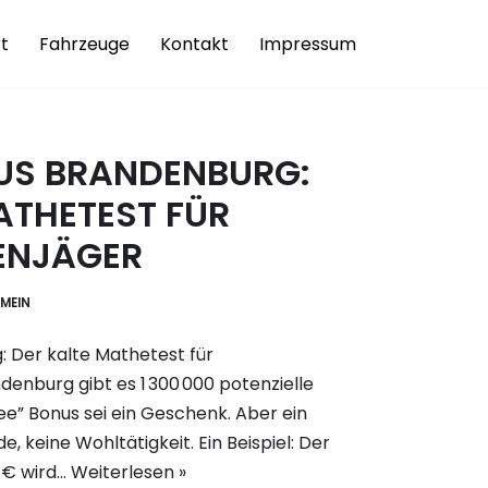
t
Fahrzeuge
Kontakt
Impressum
US BRANDENBURG:
ATHETEST FÜR
ENJÄGER
MEIN
 Der kalte Mathetest für
enburg gibt es 1 300 000 potenzielle
free” Bonus sei ein Geschenk. Aber ein
e, keine Wohltätigkeit. Ein Beispiel: Der
 € wird…
Weiterlesen »