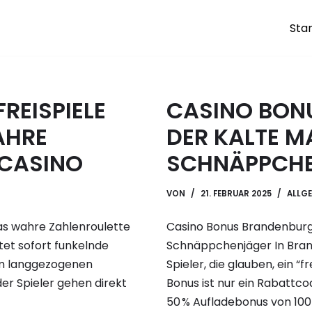
Star
FREISPIELE
CASINO BON
AHRE
DER KALTE M
 CASINO
SCHNÄPPCH
VON
21. FEBRUAR 2025
ALLGE
das wahre Zahlenroulette
Casino Bonus Brandenburg:
tet sofort funkelnde
Schnäppchenjäger In Brand
 im langgezogenen
Spieler, die glauben, ein “
der Spieler gehen direkt
Bonus ist nur ein Rabattcod
50 % Aufladebonus von 100