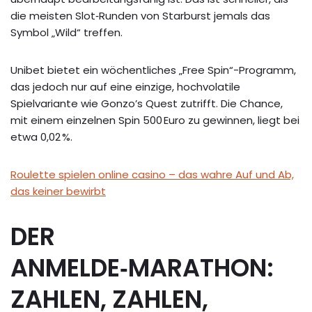
die meisten Slot‑Runden von Starburst jemals das
Symbol „Wild“ treffen.
Unibet bietet ein wöchentliches „Free Spin“-Programm,
das jedoch nur auf eine einzige, hochvolatile
Spielvariante wie Gonzo’s Quest zutrifft. Die Chance,
mit einem einzelnen Spin 500 Euro zu gewinnen, liegt bei
etwa 0,02 %.
Roulette spielen online casino – das wahre Auf und Ab,
das keiner bewirbt
DER
ANMELDE‑MARATHON:
ZAHLEN, ZAHLEN,