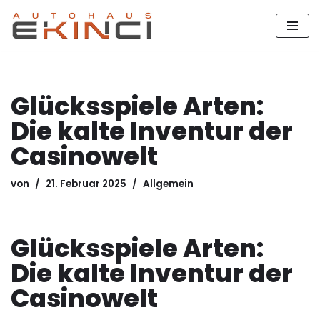
Zum
Inhalt
springen
Glücksspiele Arten:
Die kalte Inventur der
Casinowelt
von
21. Februar 2025
Allgemein
Glücksspiele Arten:
Die kalte Inventur der
Casinowelt