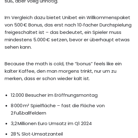
süß, aber völlig unnötig.
Im Vergleich dazu bietet Unibet ein Willkommenspaket
von 500 € Bonus, das erst nach 10‑facher Durchspielung
freigeschaltet ist – das bedeutet, ein Spieler muss
mindestens 5.000 € setzen, bevor er überhaupt etwas
sehen kann.
Because the math is cold, the “bonus” feels like ein
kalter Kaffee, den man morgens trinkt, nur um zu
merken, dass er schon wieder kalt ist.
12.000 Besucher im Eröffnungsmontag
8 000 m² Spielfläche – fast die Fläche von
2 Fußballfeldern
3,2 Millionen Euro Umsatz im Q1 2024
28 % Slot‑Umsatzanteil