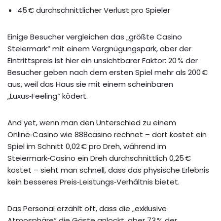
45 € durchschnittlicher Verlust pro Spieler
Einige Besucher vergleichen das „größte Casino
Steiermark“ mit einem Vergnügungspark, aber der
Eintrittspreis ist hier ein unsichtbarer Faktor: 20 % der
Besucher geben nach dem ersten Spiel mehr als 200 €
aus, weil das Haus sie mit einem scheinbaren
„Luxus‑Feeling“ ködert.
And yet, wenn man den Unterschied zu einem
Online‑Casino wie 888casino rechnet – dort kostet ein
Spiel im Schnitt 0,02 € pro Dreh, während im
Steiermark‑Casino ein Dreh durchschnittlich 0,25 €
kostet – sieht man schnell, dass das physische Erlebnis
kein besseres Preis‑Leistungs‑Verhältnis bietet.
Das Personal erzählt oft, dass die „exklusive
Atmosphäre“ die Gäste anlockt, aber 73 % der