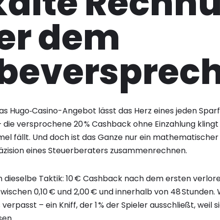
kalte Rechn
ter dem
beversprec
 das Hugo‑Casino-Angebot lässt das Herz eines jeden Spar
– die versprochene 20 % Cashback ohne Einzahlung klingt
l fällt. Und doch ist das Ganze nur ein mathematischer T
räzision eines Steuerberaters zusammenrechnen.
n dieselbe Taktik: 10 € Cashback nach dem ersten verlor
 zwischen 0,10 € und 2,00 € und innerhalb von 48 Stunden. W
erpasst – ein Kniff, der 1 % der Spieler ausschließt, weil s
sen.