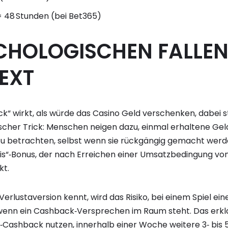
= 48 Stunden (bei Bet365)
YCHOLOGISCHEN FALLEN
EXT
ck“ wirkt, als würde das Casino Geld verschenken, dabei 
scher Trick: Menschen neigen dazu, einmal erhaltene Gel
u betrachten, selbst wenn sie rückgängig gemacht werd
atis“‑Bonus, der nach Erreichen einer Umsatzbedingung von
kt.
Verlustaversion kennt, wird das Risiko, bei einem Spiel ei
wenn ein Cashback‑Versprechen im Raum steht. Das erkl
o‑Cashback nutzen, innerhalb einer Woche weitere 3‑ bis 5