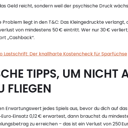
 das Geld reicht, sondern weil der psychische Druck wächs
 Problem liegt in den T&C: Das Kleingedruckte verlangt, 
erlust von mindestens 50 € eintritt. Wer nur 30 € verliert,
rt „Cashback“.
o Lastschrift: Der knallharte Kostencheck für Sparfüchse
CHE TIPPS, UM NICHT 
U FLIEGEN
en Erwartungswert jedes Spiels aus, bevor du dich auf da
‑Euro‑Einsatz 0,12 € erwartest, dann brauchst du mindest
ungsbetrag zu erreichen – das ist ein Verlust von 250 Eu