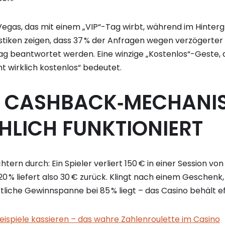
Vegas, das mit einem „VIP“-Tag wirbt, während im Hinterg
stiken zeigen, dass 37 % der Anfragen wegen verzögerter
g beantwortet werden. Eine winzige „Kostenlos“-Geste, d
t wirklich kostenlos“ bedeutet.
R CASHBACK‑MECHANI
HLICH FUNKTIONIERT
tern durch: Ein Spieler verliert 150 € in einer Session von
0 % liefert also 30 € zurück. Klingt nach einem Geschenk
tliche Gewinnspanne bei 85 % liegt – das Casino behält eff
reispiele kassieren – das wahre Zahlenroulette im Casino