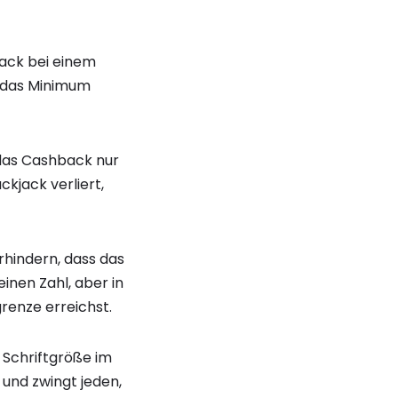
back bei einem
l das Minimum
 das Cashback nur
ckjack verliert,
rhindern, dass das
inen Zahl, aber in
renze erreichst.
e Schriftgröße im
 und zwingt jeden,