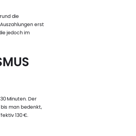
rund die
 Auszahlungen erst
ie jedoch im
SMUS
 30 Minuten. Der
, bis man bedenkt,
ektiv 130 €.