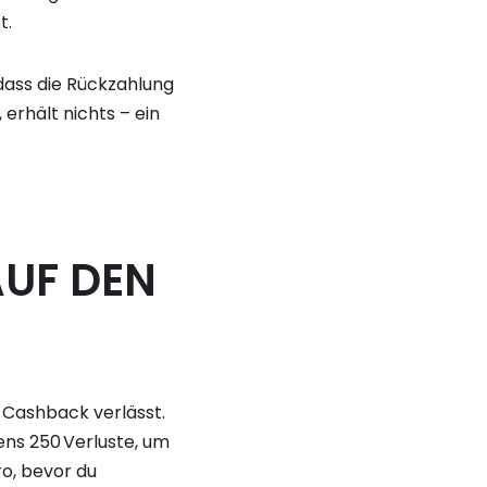
t.
dass die Rückzahlung
 erhält nichts – ein
AUF DEN
s Cashback verlässt.
ens 250 Verluste, um
ro, bevor du