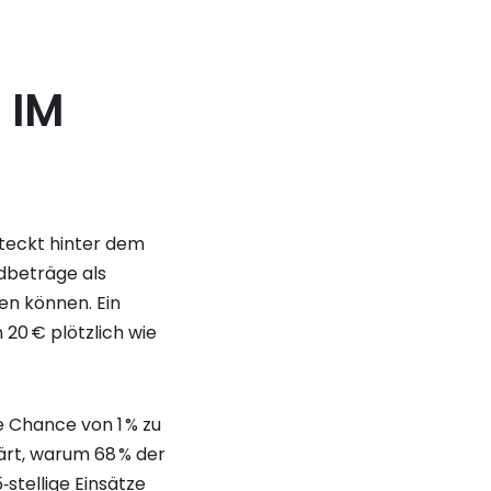
 IM
steckt hinter dem
dbeträge als
en können. Ein
 20 € plötzlich wie
ne Chance von 1 % zu
ärt, warum 68 % der
‑stellige Einsätze