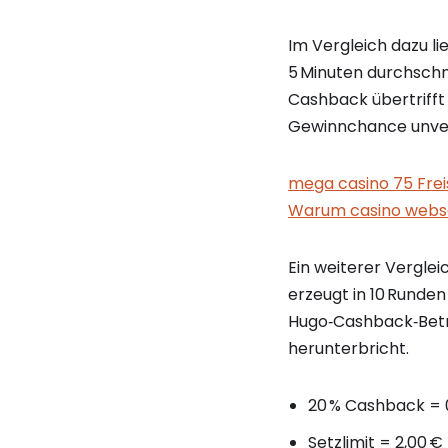
Im Vergleich dazu lie
5 Minuten durchschni
Cashback übertrifft a
Gewinnchance unve
mega casino 75 Freis
Warum casino webse
Ein weiterer Verglei
erzeugt in 10 Runden 
Hugo‑Cashback‑Betra
herunterbricht.
20 % Cashback = 0
Setzlimit = 2,00 €