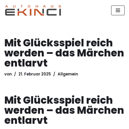
Zum
Inhalt
springen
Mit Glücksspiel reich
werden – das Märchen
entlarvt
von
21. Februar 2025
Allgemein
Mit Glücksspiel reich
werden – das Märchen
entlarvt