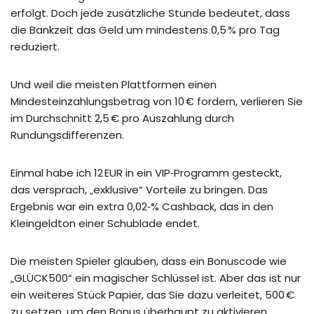
erfolgt. Doch jede zusätzliche Stunde bedeutet, dass
die Bankzeit das Geld um mindestens 0,5 % pro Tag
reduziert.
Und weil die meisten Plattformen einen
Mindesteinzahlungsbetrag von 10 € fordern, verlieren Sie
im Durchschnitt 2,5 € pro Auszahlung durch
Rundungsdifferenzen.
Einmal habe ich 12 EUR in ein VIP‑Programm gesteckt,
das versprach, „exklusive“ Vorteile zu bringen. Das
Ergebnis war ein extra 0,02‑% Cashback, das in den
Kleingeldton einer Schublade endet.
Die meisten Spieler glauben, dass ein Bonuscode wie
„GLÜCK500“ ein magischer Schlüssel ist. Aber das ist nur
ein weiteres Stück Papier, das Sie dazu verleitet, 500 €
zu setzen, um den Bonus überhaupt zu aktivieren.