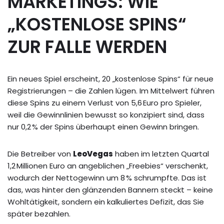
MARKETINGS: WIE
„KOSTENLOSE SPINS“
ZUR FALLE WERDEN
Ein neues Spiel erscheint, 20 „kostenlose Spins“ für neue
Registrierungen – die Zahlen lügen. Im Mittelwert führen
diese Spins zu einem Verlust von 5,6 Euro pro Spieler,
weil die Gewinnlinien bewusst so konzipiert sind, dass
nur 0,2 % der Spins überhaupt einen Gewinn bringen.
Die Betreiber von
LeoVegas
haben im letzten Quartal
1,2 Millionen Euro an angeblichen „Freebies“ verschenkt,
wodurch der Nettogewinn um 8 % schrumpfte. Das ist
das, was hinter den glänzenden Bannern steckt – keine
Wohltätigkeit, sondern ein kalkuliertes Defizit, das Sie
später bezahlen.