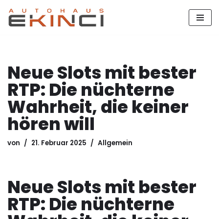
Zum
Inhalt
springen
Neue Slots mit bester
RTP: Die nüchterne
Wahrheit, die keiner
hören will
von
21. Februar 2025
Allgemein
Neue Slots mit bester
RTP: Die nüchterne