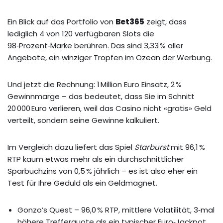
Ein Blick auf das Portfolio von
Bet365
zeigt, dass
lediglich 4 von 120 verfügbaren Slots die
98‑Prozent‑Marke berühren. Das sind 3,33 % aller
Angebote, ein winziger Tropfen im Ozean der Werbung.
Und jetzt die Rechnung: 1 Million Euro Einsatz, 2 %
Gewinnmarge – das bedeutet, dass Sie im Schnitt
20 000 Euro verlieren, weil das Casino nicht «gratis» Geld
verteilt, sondern seine Gewinne kalkuliert.
Im Vergleich dazu liefert das Spiel
Starburst
mit 96,1 %
RTP kaum etwas mehr als ein durchschnittlicher
Sparbuchzins von 0,5 % jährlich – es ist also eher ein
Test für Ihre Geduld als ein Geldmagnet.
Gonzo’s Quest – 96,0 % RTP, mittlere Volatilität, 3‑mal
höhere Trefferquote als ein typischer Euro‑Jackpot.