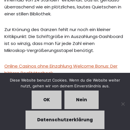
überraschend wie ein plötzliches, lautes Quietschen in
einer stillen Bibliothek.
Zur Krönung des Ganzen fehlt nur noch ein kleiner
Kritikpunkt: Die Schriftgröße im Auszahlungs‑Dashboard
ist so winzig, dass man für jede Zahl einen
Mikroskop‑Vergrößerungsstapel benötigt.
Online Casinos ohne Einzahlung Welcome Bonus: Der
bittere Realitätscheck
Diese Website benutzt Cookies. Wenn du die Website weiter
nutzt, gehen wir von deinem Einverständnis aus.
OK
Nein
© 2021 AUTOHAUS EKINCI
Datenschutzerklärung
Start
Fahrzeuge
Kontakt
Impressum