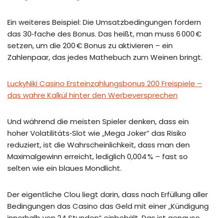
Ein weiteres Beispiel: Die Umsatzbedingungen fordern
das 30‑fache des Bonus. Das heißt, man muss 6 000 €
setzen, um die 200 € Bonus zu aktivieren – ein
Zahlenpaar, das jedes Mathebuch zum Weinen bringt.
LuckyNiki Casino Ersteinzahlungsbonus 200 Freispiele –
das wahre Kalkül hinter den Werbeversprechen
Und während die meisten Spieler denken, dass ein
hoher Volatilitäts‑Slot wie „Mega Joker“ das Risiko
reduziert, ist die Wahrscheinlichkeit, dass man den
Maximalgewinn erreicht, lediglich 0,004 % – fast so
selten wie ein blaues Mondlicht.
Der eigentliche Clou liegt darin, dass nach Erfüllung aller
Bedingungen das Casino das Geld mit einer „Kündigung
innerhalb von 24 Stunden“ einbehält. Das ist genauso