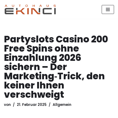
Zum
Inhalt
springen
Partyslots Casino 200
Free Spins ohne
Einzahlung 2026
sichern – Der
Marketing‑Trick, den
keiner Ihnen
verschweigt
von
21. Februar 2025
Allgemein