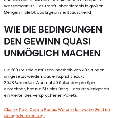
Wasserhahn ist – es tropft, aber niemals in großen
Mengen – bleibt das Ergebnis enttäuschend.
WIE DIE BEDINGUNGEN
DEN GEWINN QUASI
UNMÖGLICH MACHEN
Die 200 Freispiele müssen innerhalb von 48 Stunden
umgesetzt werden, das entspricht exakt
2 048 Sekunden. Wer mal 40 Sekunden pro Spin
einrechnet, hat nur 51 Spins übrig – das ist weniger als
ein Viertel des versprochenen Pakets.
Cluster Pays Casino Bonus: Warum das wahre Gold im
Kleingedruckten liegt