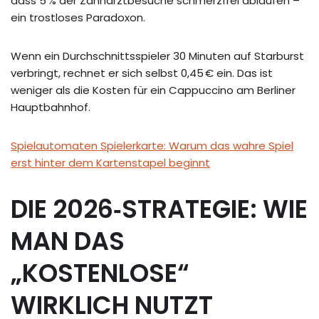
dass 5 % der Zahnarztbesuche schmerzfrei ablaufen –
ein trostloses Paradoxon.
Wenn ein Durchschnittsspieler 30 Minuten auf Starburst
verbringt, rechnet er sich selbst 0,45 € ein. Das ist
weniger als die Kosten für ein Cappuccino am Berliner
Hauptbahnhof.
Spielautomaten Spielerkarte: Warum das wahre Spiel
erst hinter dem Kartenstapel beginnt
DIE 2026‑STRATEGIE: WIE
MAN DAS
„KOSTENLOSE“
WIRKLICH NUTZT