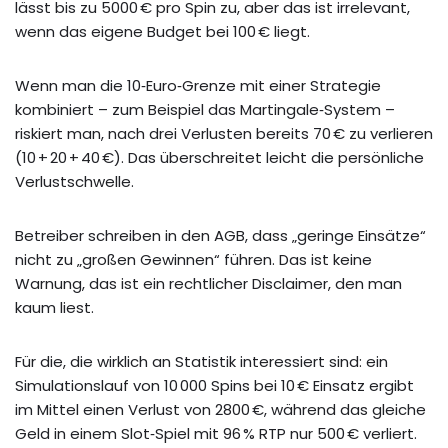
lässt bis zu 5000 € pro Spin zu, aber das ist irrelevant,
wenn das eigene Budget bei 100 € liegt.
Wenn man die 10‑Euro‑Grenze mit einer Strategie
kombiniert – zum Beispiel das Martingale‑System –
riskiert man, nach drei Verlusten bereits 70 € zu verlieren
(10 + 20 + 40 €). Das überschreitet leicht die persönliche
Verlustschwelle.
Betreiber schreiben in den AGB, dass „geringe Einsätze“
nicht zu „großen Gewinnen“ führen. Das ist keine
Warnung, das ist ein rechtlicher Disclaimer, den man
kaum liest.
Für die, die wirklich an Statistik interessiert sind: ein
Simulationslauf von 10 000 Spins bei 10 € Einsatz ergibt
im Mittel einen Verlust von 2800 €, während das gleiche
Geld in einem Slot‑Spiel mit 96 % RTP nur 500 € verliert.