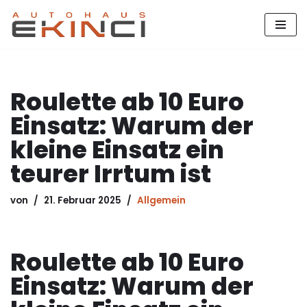
Zum
Inhalt
springen
Roulette ab 10 Euro
Einsatz: Warum der
kleine Einsatz ein
teurer Irrtum ist
von
21. Februar 2025
Allgemein
Roulette ab 10 Euro
Einsatz: Warum der