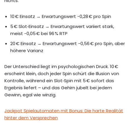
nichts.
10 € Einsatz → Erwartungswert -0,28 € pro Spin
5 € Slot‑Einsatz → Erwartungswert variiert stark,
meist -0,05 € bei 96 % RTP
20 € Einsatz → Erwartungswert -0,56 € pro Spin, aber
höhere Varianz
Der Unterschied liegt im psychologischen Druck. 10 €
erscheint klein, doch jeder Spin schürt die Illusion von
Kontrolle, während ein Slot‑Spin mit 5 € sofort das
Ergebnis liefert – und das Gehirn jubelt bei jedem
Gewinn, egal wie winzig.
Jackpot Spielautomaten mit Bonus: Die harte Realität
hinter dem Versprechen