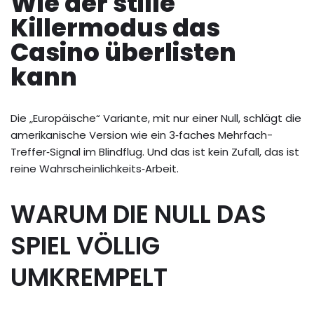
Wie der stille
Killermodus das
Casino überlisten
kann
Die „Europäische“ Variante, mit nur einer Null, schlägt die
amerikanische Version wie ein 3‑faches Mehrfach-
Treffer‑Signal im Blindflug. Und das ist kein Zufall, das ist
reine Wahrscheinlichkeits‑Arbeit.
WARUM DIE NULL DAS
SPIEL VÖLLIG
UMKREMPELT