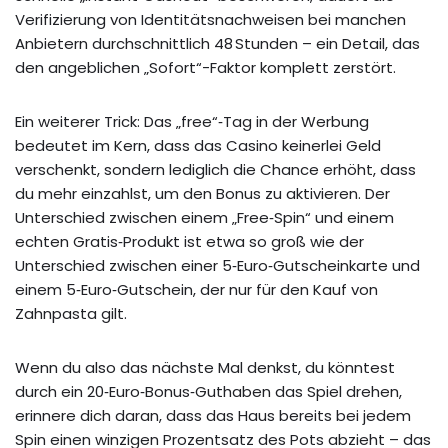
Verifizierung von Identitätsnachweisen bei manchen
Anbietern durchschnittlich 48 Stunden – ein Detail, das
den angeblichen „Sofort“-Faktor komplett zerstört.
Ein weiterer Trick: Das „free“‑Tag in der Werbung
bedeutet im Kern, dass das Casino keinerlei Geld
verschenkt, sondern lediglich die Chance erhöht, dass
du mehr einzahlst, um den Bonus zu aktivieren. Der
Unterschied zwischen einem „Free‑Spin“ und einem
echten Gratis‑Produkt ist etwa so groß wie der
Unterschied zwischen einer 5‑Euro‑Gutscheinkarte und
einem 5‑Euro‑Gutschein, der nur für den Kauf von
Zahnpasta gilt.
Wenn du also das nächste Mal denkst, du könntest
durch ein 20‑Euro‑Bonus‑Guthaben das Spiel drehen,
erinnere dich daran, dass das Haus bereits bei jedem
Spin einen winzigen Prozentsatz des Pots abzieht – das