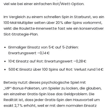
viel wie bei einer einfachen Rot/Wett‑Option.
Im Vergleich zu einem schnellen Spin in Starburst, wo ein
100‑Mal‑Multiplier selten über 20 % aller Spins vorkommt,
wirkt die Roulette‑Innenwette fast wie ein konservativer
Slot‑Strategie‑Plan.
Einmaliger Einsatz von 5 € auf 5‑Zahlen:
Erwartungswert –0,14 €
10 € Einsatz auf Rot: Erwartungswert –0,28 €
500 € Einsatz über 100 Spins auf Rot: Verlust rund 14 €
Betway nutzt dieses psychologische Spiel mit
„VIP“‑Bonus‑Paketen, um Spieler zu locken, die glauben,
ein einzelner Gratis‑Spin löse das Geldproblem. Die
Realität ist, dass jeder Gratis‑Spin den Hausvorteil um
exakt 2,7 % erhöht, weil er mit dem normalen Einsatz