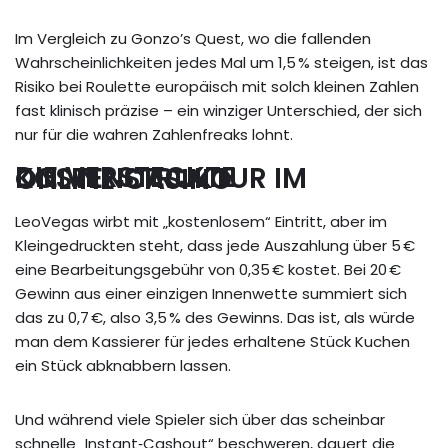
Im Vergleich zu Gonzo’s Quest, wo die fallenden
Wahrscheinlichkeiten jedes Mal um 1,5 % steigen, ist das
Risiko bei Roulette europäisch mit solch kleinen Zahlen
fast klinisch präzise – ein winziger Unterschied, der sich
nur für die wahren Zahlenfreaks lohnt.
DIE VERSTECKTE KOSTENSTRUKTUR IM ONLINE‑CASINO
LeoVegas wirbt mit „kostenlosem“ Eintritt, aber im
Kleingedruckten steht, dass jede Auszahlung über 5 €
eine Bearbeitungsgebühr von 0,35 € kostet. Bei 20 €
Gewinn aus einer einzigen Innenwette summiert sich
das zu 0,7 €, also 3,5 % des Gewinns. Das ist, als würde
man dem Kassierer für jedes erhaltene Stück Kuchen
ein Stück abknabbern lassen.
Und während viele Spieler sich über das scheinbar
schnelle „Instant‑Cashout“ beschweren, dauert die