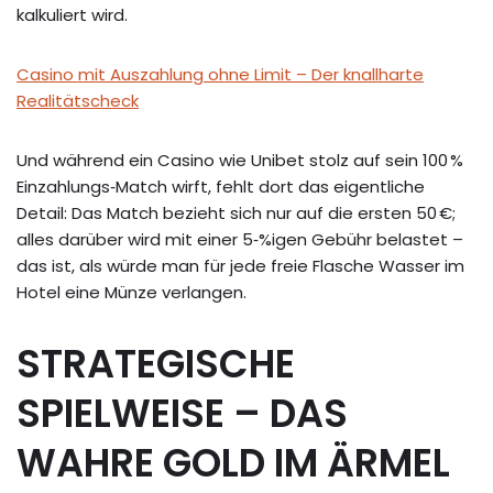
kalkuliert wird.
Casino mit Auszahlung ohne Limit – Der knallharte
Realitätscheck
Und während ein Casino wie Unibet stolz auf sein 100 %
Einzahlungs‑Match wirft, fehlt dort das eigentliche
Detail: Das Match bezieht sich nur auf die ersten 50 €;
alles darüber wird mit einer 5‑%igen Gebühr belastet –
das ist, als würde man für jede freie Flasche Wasser im
Hotel eine Münze verlangen.
STRATEGISCHE
SPIELWEISE – DAS
WAHRE GOLD IM ÄRMEL