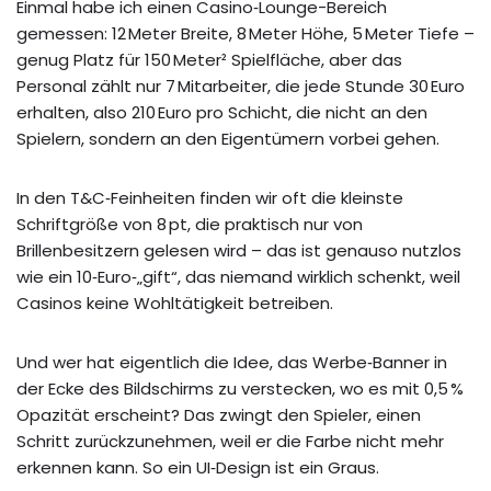
Einmal habe ich einen Casino‑Lounge-Bereich
gemessen: 12 Meter Breite, 8 Meter Höhe, 5 Meter Tiefe –
genug Platz für 150 Meter² Spielfläche, aber das
Personal zählt nur 7 Mitarbeiter, die jede Stunde 30 Euro
erhalten, also 210 Euro pro Schicht, die nicht an den
Spielern, sondern an den Eigentümern vorbei gehen.
In den T&C‑Feinheiten finden wir oft die kleinste
Schriftgröße von 8 pt, die praktisch nur von
Brillenbesitzern gelesen wird – das ist genauso nutzlos
wie ein 10‑Euro‑„gift“, das niemand wirklich schenkt, weil
Casinos keine Wohltätigkeit betreiben.
Und wer hat eigentlich die Idee, das Werbe‑Banner in
der Ecke des Bildschirms zu verstecken, wo es mit 0,5 %
Opazität erscheint? Das zwingt den Spieler, einen
Schritt zurückzunehmen, weil er die Farbe nicht mehr
erkennen kann. So ein UI‑Design ist ein Graus.