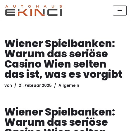
Zum
Inhalt
springen
Wiener Spielbanken:
Warum das seriöse
Casino Wien selten
das ist, was es vorgibt
von
21. Februar 2025
Allgemein
Wiener Spielbanken:
Warum das seriöse