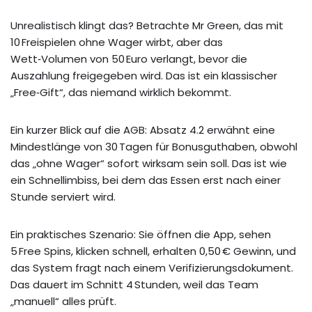
Unrealistisch klingt das? Betrachte Mr Green, das mit
10 Freispielen ohne Wager wirbt, aber das
Wett‑Volumen von 50 Euro verlangt, bevor die
Auszahlung freigegeben wird. Das ist ein klassischer
„Free‑Gift“, das niemand wirklich bekommt.
Ein kurzer Blick auf die AGB: Absatz 4.2 erwähnt eine
Mindestlänge von 30 Tagen für Bonusguthaben, obwohl
das „ohne Wager“ sofort wirksam sein soll. Das ist wie
ein Schnellimbiss, bei dem das Essen erst nach einer
Stunde serviert wird.
Ein praktisches Szenario: Sie öffnen die App, sehen
5 Free Spins, klicken schnell, erhalten 0,50 € Gewinn, und
das System fragt nach einem Verifizierungsdokument.
Das dauert im Schnitt 4 Stunden, weil das Team
„manuell“ alles prüft.