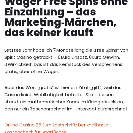
Wager Free Spins ohne
Einzahlung – das
Marketing‑Märchen,
das keiner kauft
Letztes Jahr habe ich 7 Monate lang die „Free Spins“ von
Spirit Casino getrackt – 0 Euro Einsatz, 0 Euro Gewinn,
0 Wirklichkeit. Das ist das Kernstück des Versprechens:
gratis, aber ohne Wager.
Aber das Wort „gratis“ ist hier ein Zitat‑„gift“, weil das
Casino keine Wohltätigkeit betreibt. Stattdessen
steckt ein mathematischer Knack im Kleingedruckten,
den nur ein Taschenrechner im Hinterkopf durchrechnet.
Online Casino 25 Euro Lastschrift: Der knallharte
Kostencheck für Sparfüchse