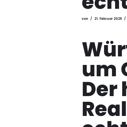
echt
von
21. Februar 2025
Würf
um G
Der 
Real