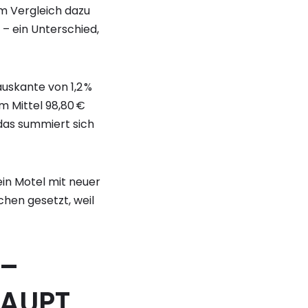
Im Vergleich dazu
s – ein Unterschied,
auskante von 1,2 %
m Mittel 98,80 €
– das summiert sich
 ein Motel mit neuer
ichen gesetzt, weil
 –
HAUPT