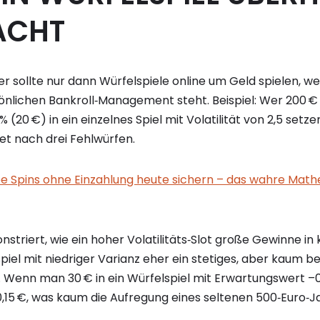
ACHT
er sollte nur dann Würfelspiele online um Geld spielen, w
önlichen Bankroll‑Management steht. Beispiel: Wer 200 €
% (20 €) in ein einzelnes Spiel mit Volatilität von 2,5 setzen
t nach drei Fehlwürfen.
ree Spins ohne Einzahlung heute sichern – das wahre Math
triert, wie ein hoher Volatilitäts‑Slot große Gewinne in k
piel mit niedriger Varianz eher ein stetiges, aber kaum
Wenn man 30 € in ein Würfelspiel mit Erwartungswert –0,5
0,15 €, was kaum die Aufregung eines seltenen 500‑Euro‑J