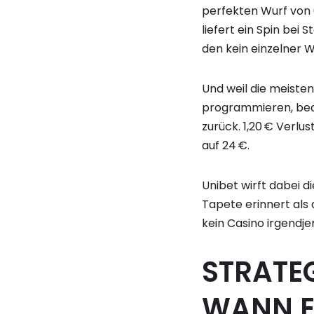
perfekten Wurf von 6
liefert ein Spin bei 
den kein einzelner 
Und weil die meisten
programmieren, bedeu
zurück. 1,20 € Verlus
auf 24 €.
Unibet wirft dabei di
Tapete erinnert als a
kein Casino irgendj
STRATE
WANN E