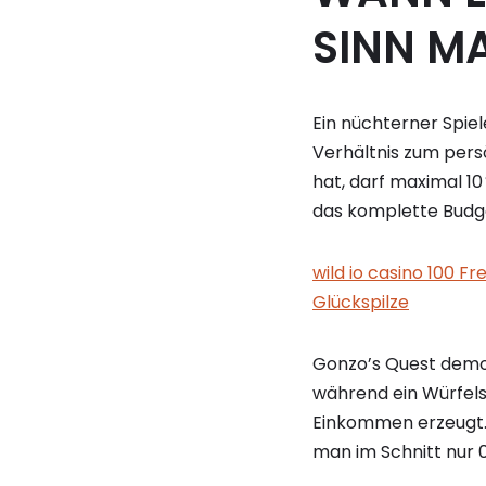
SINN M
Ein nüchterner Spiel
Verhältnis zum pers
hat, darf maximal 10 
das komplette Budge
wild io casino 100 F
Glückspilze
Gonzo’s Quest demons
während ein Würfels
Einkommen erzeugt. 
man im Schnitt nur 