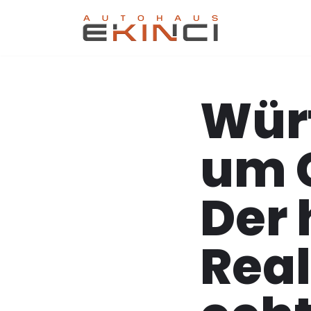
Zum
Inhalt
springen
Würf
um G
Der 
Real