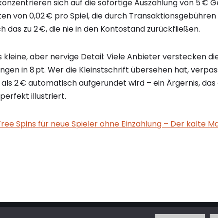
konzentrieren sich auf die sofortige Auszahlung von 5 € 
ten von 0,02 € pro Spiel, die durch Transaktionsgebühren
h das zu 2 €, die nie in den Kontostand zurückfließen.
 kleine, aber nervige Detail: Viele Anbieter verstecken di
en in 8 pt. Wer die Kleinstschrift übersehen hat, verpass
ls 2 € automatisch aufgerundet wird – ein Ärgernis, das 
erfekt illustriert.
ree Spins für neue Spieler ohne Einzahlung – Der kalte M
Start