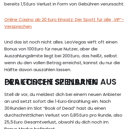
bereits 1,5 Euro Verlust in Form von Gebühren verursacht.
Online Casino ab 20 Euro Einsatz: Der Spott für alle „VIP“-
Versprechen
Und das ist noch nicht alles. LeoVegas wirft oft einen
Bonus von 100 Euro für neue Nutzer, aber die
Auszahlungslimite liegt bei 200 Euro, das heißt, selbst
wenn du den vollen Betrag erreichst, kannst du nur die
Hälfte davon auszahlen lassen.
PRAKTISCHE SZENARIEN AUS DER ECHTEN SPIELBANK
Stell dir vor, du meldest dich bei einem neuen Anbieter
an und setzt sofort die 1‑Euro‑Einzahlung ein. Nach
30 Runden im Slot “Book of Dead” hast du einen
durchschnittlichen Verlust von 0,85 Euro pro Runde, also
25,5 Euro Gesamtverlust, obwohl du dich noch im
Bonus‑Modus befindest.