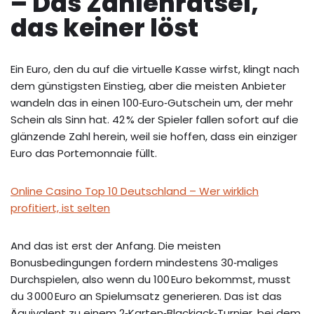
– Das Zahlenrätsel,
das keiner löst
Ein Euro, den du auf die virtuelle Kasse wirfst, klingt nach
dem günstigsten Einstieg, aber die meisten Anbieter
wandeln das in einen 100‑Euro‑Gutschein um, der mehr
Schein als Sinn hat. 42 % der Spieler fallen sofort auf die
glänzende Zahl herein, weil sie hoffen, dass ein einziger
Euro das Portemonnaie füllt.
Online Casino Top 10 Deutschland – Wer wirklich
profitiert, ist selten
And das ist erst der Anfang. Die meisten
Bonusbedingungen fordern mindestens 30‑maliges
Durchspielen, also wenn du 100 Euro bekommst, musst
du 3 000 Euro an Spielumsatz generieren. Das ist das
Äquivalent zu einem 2‑Karten‑Blackjack‑Turnier, bei dem