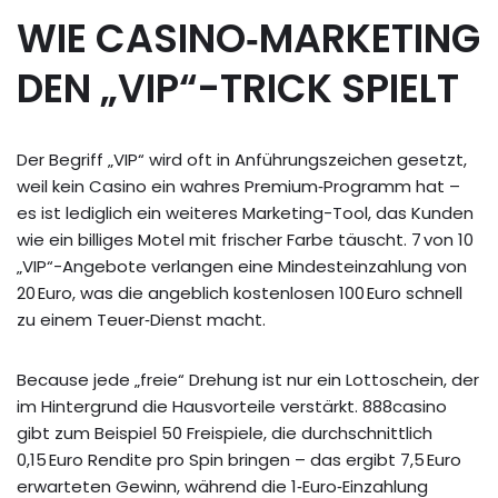
WIE CASINO‑MARKETING
DEN „VIP“-TRICK SPIELT
Der Begriff „VIP“ wird oft in Anführungszeichen gesetzt,
weil kein Casino ein wahres Premium‑Programm hat –
es ist lediglich ein weiteres Marketing-Tool, das Kunden
wie ein billiges Motel mit frischer Farbe täuscht. 7 von 10
„VIP“-Angebote verlangen eine Mindesteinzahlung von
20 Euro, was die angeblich kostenlosen 100 Euro schnell
zu einem Teuer‑Dienst macht.
Because jede „freie“ Drehung ist nur ein Lottoschein, der
im Hintergrund die Hausvorteile verstärkt. 888casino
gibt zum Beispiel 50 Freispiele, die durchschnittlich
0,15 Euro Rendite pro Spin bringen – das ergibt 7,5 Euro
erwarteten Gewinn, während die 1‑Euro‑Einzahlung