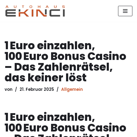
Zum
Inhalt
springen
1 Euro einzahlen,
100 Euro Bonus Casino
– Das Zahlenrätsel,
das keiner löst
von
21. Februar 2025
Allgemein
1 Euro einzahlen,
100 Euro Bonus Casino