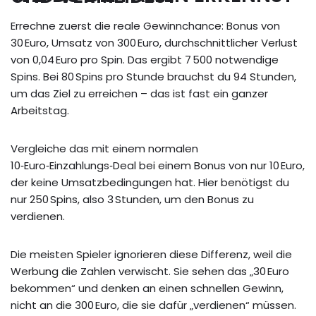
Errechne zuerst die reale Gewinnchance: Bonus von
30 Euro, Umsatz von 300 Euro, durchschnittlicher Verlust
von 0,04 Euro pro Spin. Das ergibt 7 500 notwendige
Spins. Bei 80 Spins pro Stunde brauchst du 94 Stunden,
um das Ziel zu erreichen – das ist fast ein ganzer
Arbeitstag.
Vergleiche das mit einem normalen
10‑Euro‑Einzahlungs‑Deal bei einem Bonus von nur 10 Euro,
der keine Umsatzbedingungen hat. Hier benötigst du
nur 250 Spins, also 3 Stunden, um den Bonus zu
verdienen.
Die meisten Spieler ignorieren diese Differenz, weil die
Werbung die Zahlen verwischt. Sie sehen das „30 Euro
bekommen“ und denken an einen schnellen Gewinn,
nicht an die 300 Euro, die sie dafür „verdienen“ müssen.