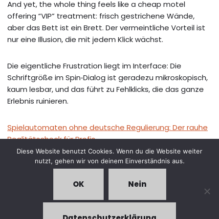
And yet, the whole thing feels like a cheap motel
offering “VIP” treatment: frisch gestrichene Wände,
aber das Bett ist ein Brett. Der vermeintliche Vorteil ist
nur eine Illusion, die mit jedem Klick wächst.
Die eigentliche Frustration liegt im Interface: Die
Schriftgröße im Spin‑Dialog ist geradezu mikroskopisch,
kaum lesbar, und das führt zu Fehlklicks, die das ganze
Erlebnis ruinieren.
Spielautomaten ohne deutsche Regulierung: Der rauhe
Realitätscheck für Profis
Diese Website benutzt Cookies. Wenn du die Website weiter
nutzt, gehen wir von deinem Einverständnis aus.
OK
Nein
© 2021 AUTOHAUS EKINCI
Datenschutzerklärung