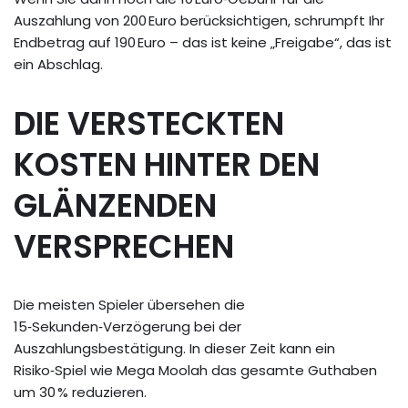
Auszahlung von 200 Euro berücksichtigen, schrumpft Ihr
Endbetrag auf 190 Euro – das ist keine „Freigabe“, das ist
ein Abschlag.
DIE VERSTECKTEN
KOSTEN HINTER DEN
GLÄNZENDEN
VERSPRECHEN
Die meisten Spieler übersehen die
15‑Sekunden‑Verzögerung bei der
Auszahlungsbestätigung. In dieser Zeit kann ein
Risiko‑Spiel wie Mega Moolah das gesamte Guthaben
um 30 % reduzieren.