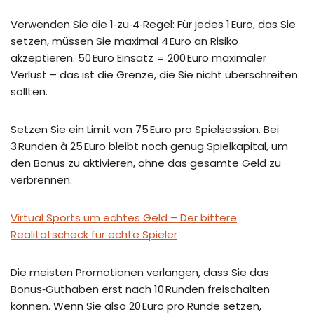
Verwenden Sie die 1‑zu‑4‑Regel: Für jedes 1 Euro, das Sie
setzen, müssen Sie maximal 4 Euro an Risiko
akzeptieren. 50 Euro Einsatz = 200 Euro maximaler
Verlust – das ist die Grenze, die Sie nicht überschreiten
sollten.
Setzen Sie ein Limit von 75 Euro pro Spielsession. Bei
3 Runden à 25 Euro bleibt noch genug Spielkapital, um
den Bonus zu aktivieren, ohne das gesamte Geld zu
verbrennen.
Virtual Sports um echtes Geld – Der bittere
Realitätscheck für echte Spieler
Die meisten Promotionen verlangen, dass Sie das
Bonus‑Guthaben erst nach 10 Runden freischalten
können. Wenn Sie also 20 Euro pro Runde setzen,