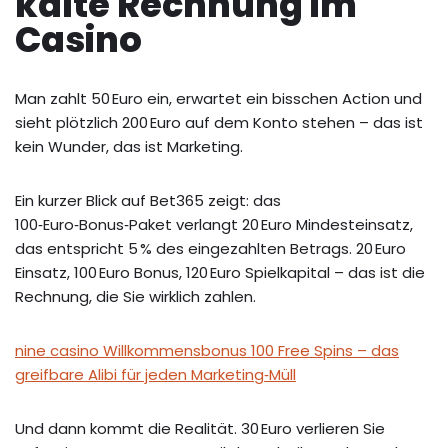
kalte Rechnung im
Casino
Man zahlt 50 Euro ein, erwartet ein bisschen Action und
sieht plötzlich 200 Euro auf dem Konto stehen – das ist
kein Wunder, das ist Marketing.
Ein kurzer Blick auf Bet365 zeigt: das
100‑Euro‑Bonus‑Paket verlangt 20 Euro Mindesteinsatz,
das entspricht 5 % des eingezahlten Betrags. 20 Euro
Einsatz, 100 Euro Bonus, 120 Euro Spielkapital – das ist die
Rechnung, die Sie wirklich zahlen.
nine casino Willkommensbonus 100 Free Spins – das
greifbare Alibi für jeden Marketing‑Müll
Und dann kommt die Realität. 30 Euro verlieren Sie