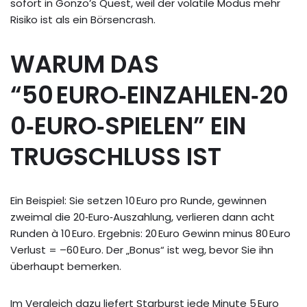
sofort in Gonzo’s Quest, weil der volatile Modus mehr
Risiko ist als ein Börsencrash.
WARUM DAS
“50 EURO‑EINZAHLEN‑20
0‑EURO‑SPIELEN” EIN
TRUGSCHLUSS IST
Ein Beispiel: Sie setzen 10 Euro pro Runde, gewinnen
zweimal die 20‑Euro‑Auszahlung, verlieren dann acht
Runden à 10 Euro. Ergebnis: 20 Euro Gewinn minus 80 Euro
Verlust = –60 Euro. Der „Bonus“ ist weg, bevor Sie ihn
überhaupt bemerken.
Im Vergleich dazu liefert Starburst jede Minute 5 Euro