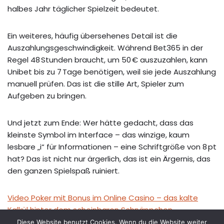
halbes Jahr täglicher Spielzeit bedeutet.
Ein weiteres, häufig übersehenes Detail ist die
Auszahlungsgeschwindigkeit. Während Bet365 in der
Regel 48 Stunden braucht, um 50 € auszuzahlen, kann
Unibet bis zu 7 Tage benötigen, weil sie jede Auszahlung
manuell prüfen. Das ist die stille Art, Spieler zum
Aufgeben zu bringen.
Und jetzt zum Ende: Wer hätte gedacht, dass das
kleinste Symbol im Interface – das winzige, kaum
lesbare „i“ für Informationen – eine Schriftgröße von 8 pt
hat? Das ist nicht nur ärgerlich, das ist ein Ärgernis, das
den ganzen Spielspaß ruiniert.
Video Poker mit Bonus im Online Casino – das kalte
Kalkül hinter dem scheinbaren Schnäppchen
Diese Website benutzt Cookies. Wenn du die Website weiter