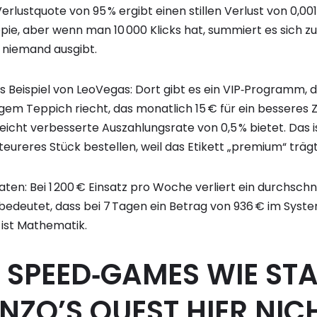
erlustquote von 95 % ergibt einen stillen Verlust von 0,00
pie, aber wenn man 10 000 Klicks hat, summiert es sich zu 
s niemand ausgibt.
Beispiel von LeoVegas: Dort gibt es ein VIP‑Programm,
igem Teppich riecht, das monatlich 15 € für ein besseres
leicht verbesserte Auszahlungsrate von 0,5 % bietet. Das i
 teureres Stück bestellen, weil das Etikett „premium“ trägt
aten: Bei 1 200 € Einsatz pro Woche verliert ein durchschni
 bedeutet, dass bei 7 Tagen ein Betrag von 936 € im Syst
s ist Mathematik.
SPEED‑GAMES WIE ST
NZO’S QUEST HIER NIC