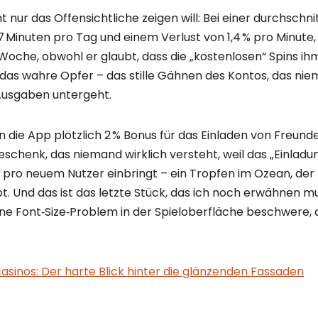
ht nur das Offensichtliche zeigen will: Bei einer durchschni
 Minuten pro Tag und einem Verlust von 1,4 % pro Minute, 
Woche, obwohl er glaubt, dass die „kostenlosen“ Spins ihm
t das wahre Opfer – das stille Gähnen des Kontos, das ni
 Ausgaben untergeht.
 die App plötzlich 2 % Bonus für das Einladen von Freund
eschenk, das niemand wirklich versteht, weil das „Einlad
€ pro neuem Nutzer einbringt – ein Tropfen im Ozean, der 
t. Und das ist das letzte Stück, das ich noch erwähnen m
ine Font‑Size‑Problem in der Spieloberfläche beschwere, 
casinos: Der harte Blick hinter die glänzenden Fassaden