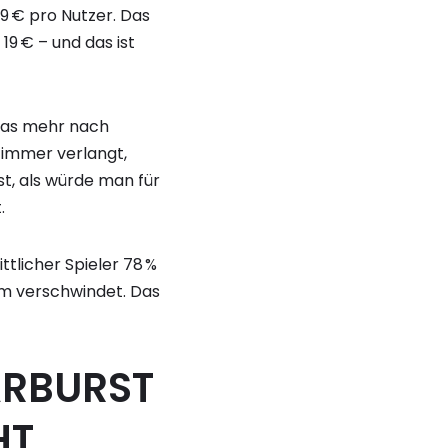
19 € pro Nutzer. Das
19 € – und das ist
 das mehr nach
 Zimmer verlangt,
st, als würde man für
.
ttlicher Spieler 78 %
em verschwindet. Das
ARBURST
HT