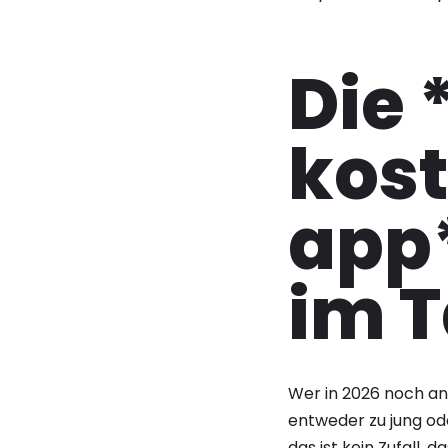
Die 
kost
app*
im T
Wer in 2026 noch an 
entweder zu jung ode
das ist kein Zufall, 