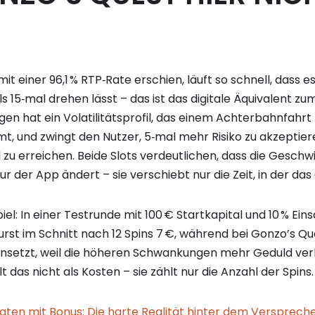
it einer 96,1 % RTP‑Rate erschien, läuft so schnell, dass es 
 15‑mal drehen lässt – das ist das digitale Äquivalent z
en hat ein Volatilitätsprofil, das einem Achterbahnfahrt
t, und zwingt den Nutzer, 5‑mal mehr Risiko zu akzeptier
 zu erreichen. Beide Slots verdeutlichen, dass die Geschwi
tur der App ändert – sie verschiebt nur die Zeit, in der da
iel: In einer Testrunde mit 100 € Startkapital und 10 % Einsa
burst im Schnitt nach 12 Spins 7 €, während bei Gonzo’s Qu
einsetzt, weil die höheren Schwankungen mehr Geduld verl
lt das nicht als Kosten – sie zählt nur die Anzahl der Spins.
ten mit Bonus: Die harte Realität hinter dem Versprech