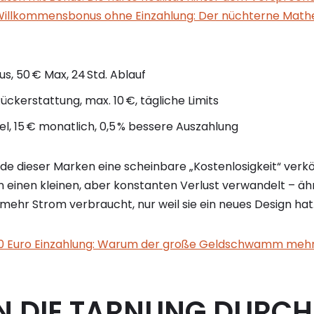
illkommensbonus ohne Einzahlung: Der nüchterne Mathe
s, 50 € Max, 24 Std. Ablauf
ückerstattung, max. 10 €, tägliche Limits
el, 15 € monatlich, 0,5 % bessere Auszahlung
jede dieser Marken eine scheinbare „Kostenlosigkeit“ verkör
 einen kleinen, aber konstanten Verlust verwandelt – ähn
% mehr Strom verbraucht, nur weil sie ein neues Design hat
00 Euro Einzahlung: Warum der große Geldschwamm mehr 
N DIE TARNUNG DURC