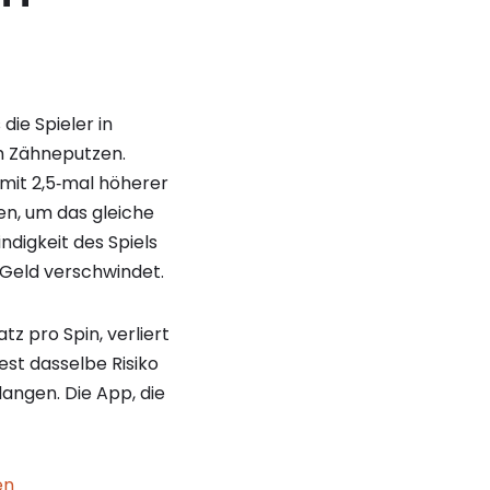
die Spieler in
um Zähneputzen.
 mit 2,5‑mal höherer
en, um das gleiche
ndigkeit des Spiels
s Geld verschwindet.
tz pro Spin, verliert
est dasselbe Risiko
angen. Die App, die
en