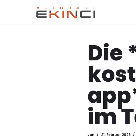
Zum
Inhalt
springen
Die 
kost
app*
im T
von
21. Februar 2025