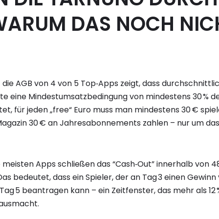
WARUM DAS NOCH NIC
f die AGB von 4 von 5 Top‑Apps zeigt, dass durchschnittlic
te eine Mindestumsatzbedingung von mindestens 30 % d
et, für jeden „free“ Euro muss man mindestens 30 € spiele
Magazin 30 € an Jahresabonnements zahlen – nur um das 
ie meisten Apps schließen das “Cash‑Out” innerhalb von 
as bedeutet, dass ein Spieler, der an Tag 3 einen Gewinn vo
ag 5 beantragen kann – ein Zeitfenster, das mehr als 12 
ausmacht.