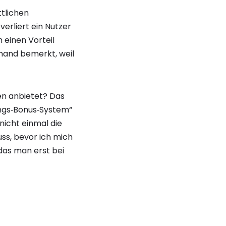
ttlichen
verliert ein Nutzer
 einen Vorteil
emand bemerkt, weil
en anbietet? Das
ungs‑Bonus‑System“
nicht einmal die
uss, bevor ich mich
das man erst bei