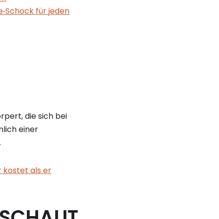
‑Schock für jeden
pert, die sich bei
lich einer
.
kostet als er
HSCHAUT