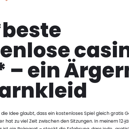
*beste
enlose casi
 – ein Ärger
arnkleid
die Idee glaubt, dass ein kostenloses Spiel gleich gratis G
r hat zu viel Zeit zwischen den Sitzungen. In meinem 12‑jä
das ist ein Präparat – steckt die Erfahrung, dass jede „grat