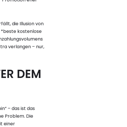
llt, die Illusion von
ie *beste kostenlose
Einzahlungsvolumens
tra verlangen – nur,
TER DEM
in“ – das ist das
che Problem. Die
it einer