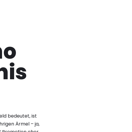
no
nis
eld bedeutet, ist
hrigen Ärmel – ja,
is“ Promotion eher