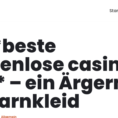
Star
*beste
enlose casi
 – ein Ärger
arnkleid
Allgemein