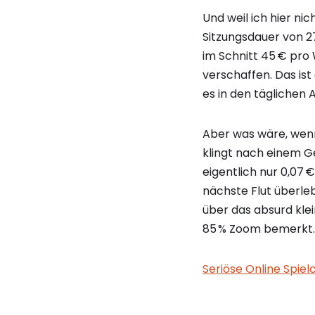
Und weil ich hier nic
Sitzungsdauer von 27
im Schnitt 45 € pro 
verschaffen. Das is
es in den täglichen
Aber was wäre, wenn
klingt nach einem G
eigentlich nur 0,07 
nächste Flut überleb
über das absurd kle
85 % Zoom bemerkt.
Seriöse Online Spiel