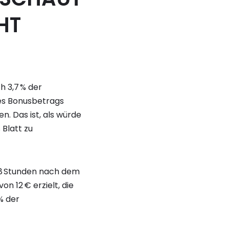
HT
h 3,7 % der
es Bonusbetrags
n. Das ist, als würde
Blatt zu
48 Stunden nach dem
n 12 € erzielt, die
% der