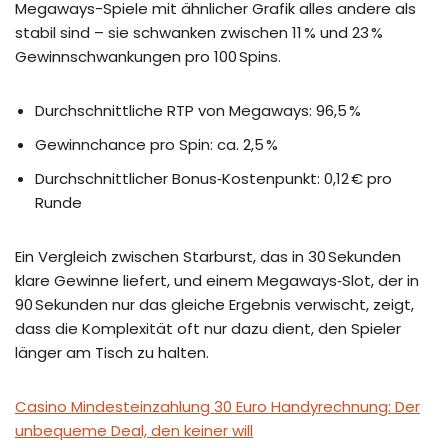
Megaways-Spiele mit ähnlicher Grafik alles andere als
stabil sind – sie schwanken zwischen 11 % und 23 %
Gewinnschwankungen pro 100 Spins.
Durchschnittliche RTP von Megaways: 96,5 %
Gewinnchance pro Spin: ca. 2,5 %
Durchschnittlicher Bonus‑Kostenpunkt: 0,12 € pro
Runde
Ein Vergleich zwischen Starburst, das in 30 Sekunden
klare Gewinne liefert, und einem Megaways‑Slot, der in
90 Sekunden nur das gleiche Ergebnis verwischt, zeigt,
dass die Komplexität oft nur dazu dient, den Spieler
länger am Tisch zu halten.
Casino Mindesteinzahlung 30 Euro Handyrechnung: Der
unbequeme Deal, den keiner will