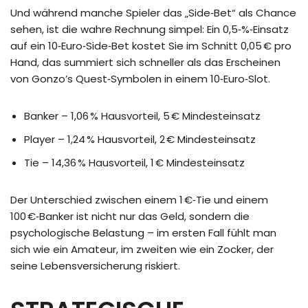
Und während manche Spieler das „Side‑Bet“ als Chance
sehen, ist die wahre Rechnung simpel: Ein 0,5‑%‑Einsatz
auf ein 10‑Euro‑Side‑Bet kostet Sie im Schnitt 0,05 € pro
Hand, das summiert sich schneller als das Erscheinen
von Gonzo’s Quest‑Symbolen in einem 10‑Euro‑Slot.
Banker – 1,06 % Hausvorteil, 5 € Mindest­einsatz
Player – 1,24 % Hausvorteil, 2 € Mindest­einsatz
Tie – 14,36 % Hausvorteil, 1 € Mindest­einsatz
Der Unterschied zwischen einem 1 €‑Tie und einem
100 €‑Banker ist nicht nur das Geld, sondern die
psychologische Belastung – im ersten Fall fühlt man
sich wie ein Amateur, im zweiten wie ein Zocker, der
seine Lebensversicherung riskiert.