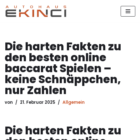
Zum
Inhalt
springen
Die harten Fakten zu
den besten online
baccarat Spielen –
keine Schnäppchen,
nur Zahlen
von
21. Februar 2025
Allgemein
Die harten Fakten zu