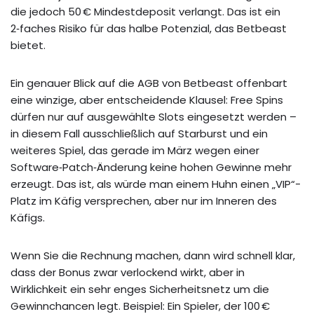
die jedoch 50 € Mindestdeposit verlangt. Das ist ein
2‑faches Risiko für das halbe Potenzial, das Betbeast
bietet.
Ein genauer Blick auf die AGB von Betbeast offenbart
eine winzige, aber entscheidende Klausel: Free Spins
dürfen nur auf ausgewählte Slots eingesetzt werden –
in diesem Fall ausschließlich auf Starburst und ein
weiteres Spiel, das gerade im März wegen einer
Software‑Patch‑Änderung keine hohen Gewinne mehr
erzeugt. Das ist, als würde man einem Huhn einen „VIP“-
Platz im Käfig versprechen, aber nur im Inneren des
Käfigs.
Wenn Sie die Rechnung machen, dann wird schnell klar,
dass der Bonus zwar verlockend wirkt, aber in
Wirklichkeit ein sehr enges Sicherheitsnetz um die
Gewinnchancen legt. Beispiel: Ein Spieler, der 100 €