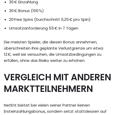
30 € Einzahlung
30 € Bonus (100 %)
20 Free Spins (Durchschnitt 0,25 € pro Spin)
Umsatzanforderung 55 € in 7 Tagen
Die meisten Spieler, die diesen Bonus annehmen,
überschreiten ihre geplante Verlustgrenze um etwa
12 €, weil sie versuchen, die Umsatzbedingungen zu
erfüllen, ohne das Risiko weiter zu erhöhen.
VERGLEICH MIT ANDEREN
MARKTTEILNEHMERN
NetEnt bietet bei vielen seiner Partner keinen
Ersteinzahlungsbonus, sondern setzt stattdessen auf