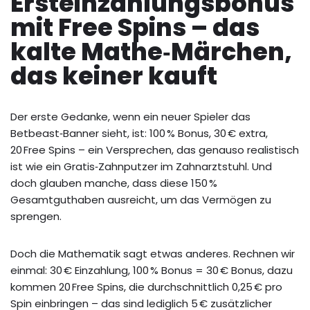
Ersteinzahlungsbonus
mit Free Spins – das
kalte Mathe‑Märchen,
das keiner kauft
Der erste Gedanke, wenn ein neuer Spieler das
Betbeast‑Banner sieht, ist: 100 % Bonus, 30 € extra,
20 Free Spins – ein Versprechen, das genauso realistisch
ist wie ein Gratis‑Zahnputzer im Zahnarztstuhl. Und
doch glauben manche, dass diese 150 %
Gesamtguthaben ausreicht, um das Vermögen zu
sprengen.
Doch die Mathematik sagt etwas anderes. Rechnen wir
einmal: 30 € Einzahlung, 100 % Bonus = 30 € Bonus, dazu
kommen 20 Free Spins, die durchschnittlich 0,25 € pro
Spin einbringen – das sind lediglich 5 € zusätzlicher