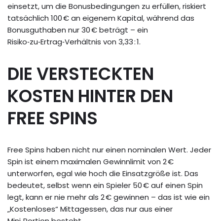
einsetzt, um die Bonusbedingungen zu erfüllen, riskiert
tatsächlich 100 € an eigenem Kapital, während das
Bonusguthaben nur 30 € beträgt – ein
Risiko‑zu‑Ertrag‑Verhältnis von 3,33 : 1.
DIE VERSTECKTEN
KOSTEN HINTER DEN
FREE SPINS
Free Spins haben nicht nur einen nominalen Wert. Jeder
Spin ist einem maximalen Gewinnlimit von 2 €
unterworfen, egal wie hoch die Einsatzgröße ist. Das
bedeutet, selbst wenn ein Spieler 50 € auf einen Spin
legt, kann er nie mehr als 2 € gewinnen – das ist wie ein
„Kostenloses“ Mittagessen, das nur aus einer
Mini‑Portion besteht.