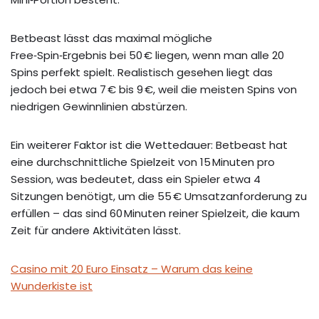
Betbeast lässt das maximal mögliche
Free‑Spin‑Ergebnis bei 50 € liegen, wenn man alle 20
Spins perfekt spielt. Realistisch gesehen liegt das
jedoch bei etwa 7 € bis 9 €, weil die meisten Spins von
niedrigen Gewinnlinien abstürzen.
Ein weiterer Faktor ist die Wettedauer: Betbeast hat
eine durchschnittliche Spielzeit von 15 Minuten pro
Session, was bedeutet, dass ein Spieler etwa 4
Sitzungen benötigt, um die 55 € Umsatzanforderung zu
erfüllen – das sind 60 Minuten reiner Spielzeit, die kaum
Zeit für andere Aktivitäten lässt.
Casino mit 20 Euro Einsatz – Warum das keine
Wunderkiste ist