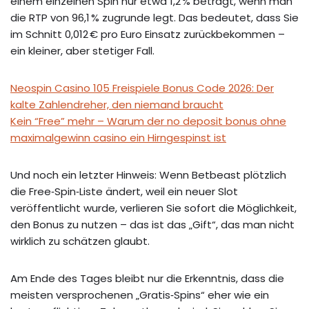
einem einzelnen Spin nur etwa 1,2 % beträgt, wenn man
die RTP von 96,1 % zugrunde legt. Das bedeutet, dass Sie
im Schnitt 0,012 € pro Euro Einsatz zurückbekommen –
ein kleiner, aber stetiger Fall.
Neospin Casino 105 Freispiele Bonus Code 2026: Der
kalte Zahlendreher, den niemand braucht
Kein “Free” mehr – Warum der no deposit bonus ohne
maximalgewinn casino ein Hirngespinst ist
Und noch ein letzter Hinweis: Wenn Betbeast plötzlich
die Free‑Spin‑Liste ändert, weil ein neuer Slot
veröffentlicht wurde, verlieren Sie sofort die Möglichkeit,
den Bonus zu nutzen – das ist das „Gift“, das man nicht
wirklich zu schätzen glaubt.
Am Ende des Tages bleibt nur die Erkenntnis, dass die
meisten versprochenen „Gratis‑Spins“ eher wie ein