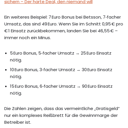
sichern – Der harte Deal, den niemand will
Ein weiteres Beispiel: 7 Euro Bonus bei Betsson, 7‑facher
Umsatz, das sind 49 Euro. Wenn Sie im Schnitt 0,95 € pro
€ 1 Einsatz zurückbekommen, landen Sie bei 46,55 € –
immer noch ein Minus.
5 Euro Bonus, 5‑facher Umsatz → 25 Euro Einsatz
nötig.
10 Euro Bonus, 3‑facher Umsatz → 30 Euro Einsatz
nötig.
15 Euro Bonus, 6‑facher Umsatz → 90 Euro Einsatz
nötig.
Die Zahlen zeigen, dass das vermeintliche „Gratisgeld“
nur ein komplexes Reißbrett für die Gewinnmarge der
Betreiber ist.