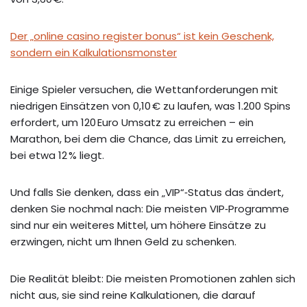
Der „online casino register bonus“ ist kein Geschenk,
sondern ein Kalkulationsmonster
Einige Spieler versuchen, die Wettanforderungen mit
niedrigen Einsätzen von 0,10 € zu laufen, was 1.200 Spins
erfordert, um 120 Euro Umsatz zu erreichen – ein
Marathon, bei dem die Chance, das Limit zu erreichen,
bei etwa 12 % liegt.
Und falls Sie denken, dass ein „VIP“‑Status das ändert,
denken Sie nochmal nach: Die meisten VIP‑Programme
sind nur ein weiteres Mittel, um höhere Einsätze zu
erzwingen, nicht um Ihnen Geld zu schenken.
Die Realität bleibt: Die meisten Promotionen zahlen sich
nicht aus, sie sind reine Kalkulationen, die darauf