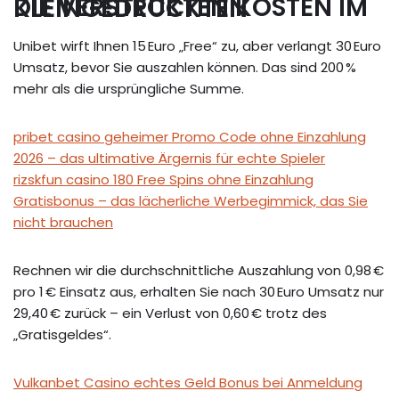
DIE VERSTECKTEN KOSTEN IM KLEINGEDRUCKTEN
Unibet wirft Ihnen 15 Euro „Free“ zu, aber verlangt 30 Euro
Umsatz, bevor Sie auszahlen können. Das sind 200 %
mehr als die ursprüngliche Summe.
pribet casino geheimer Promo Code ohne Einzahlung
2026 – das ultimative Ärgernis für echte Spieler
rizskfun casino 180 Free Spins ohne Einzahlung
Gratisbonus – das lächerliche Werbegimmick, das Sie
nicht brauchen
Rechnen wir die durchschnittliche Auszahlung von 0,98 €
pro 1 € Einsatz aus, erhalten Sie nach 30 Euro Umsatz nur
29,40 € zurück – ein Verlust von 0,60 € trotz des
„Gratisgeldes“.
Vulkanbet Casino echtes Geld Bonus bei Anmeldung