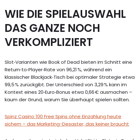
WIE DIE SPIELAUSWAHL
DAS GANZE NOCH
VERKOMPLIZIERT
Slot‑Varianten wie Book of Dead bieten im Schnitt eine
Return‑to‑Player‑Rate von 96,21 %, während ein
klassischer Blackjack‑Tisch bei optimaler Strategie etwa
99,5 % zurückgibt. Der Unterschied von 3,29 % kann im
Kontext eines 20‑Euro‑Bonus etwa 0,66 € ausmachen –
kaum der Grund, warum Sie überhaupt spielen sollten.
Spinz Casino 100 Free Spins ohne Einzahlung heute
sichern – das Marketing-Desaster, das keiner braucht