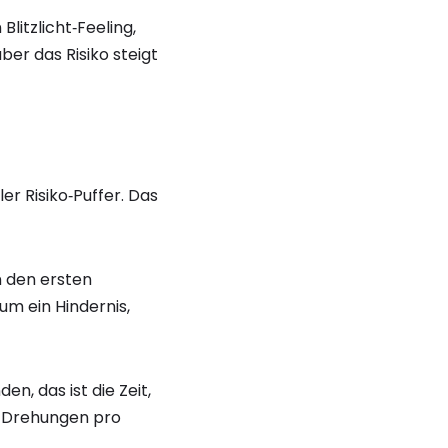
Blitzlicht‑Feeling,
ber das Risiko steigt
er Risiko‑Puffer. Das
n den ersten
um ein Hindernis,
en, das ist die Zeit,
 8 Drehungen pro