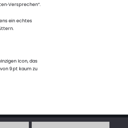
sten‑Versprechen“.
tens ein echtes
üttern.
winzigen Icon, das
e von 9 pt kaum zu
Fahrzeuge
Kontakt
Impressum