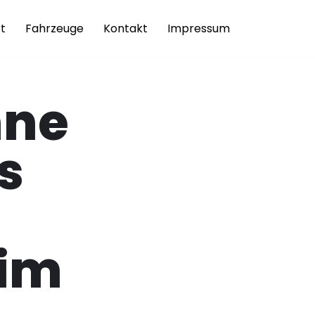
t
Fahrzeuge
Kontakt
Impressum
hne
s
 im