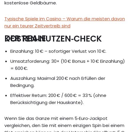
kostenlose Geldbäume.
Typische Spiele im Casino – Warum die meisten davon
nur ein teurer Zeitvertreib sind
DER REALE KOSTEN‑NUTZEN‑CHECK
Einzahlung: 10 € – sofortiger Verlust von 10 €.
Umsatzforderung: 30× (10 € Bonus + 10 € Einzahlung)
= 600 €.
Auszahlung: Maximal 200 € nach Erfüllen der
Bedingung.
Effektiver Return: 200 € / 600 € = 33 % (ohne
Berücksichtigung der Hauskante).
Wenn Sie das Ganze mit einem 5‑Euro‑Jackpot
vergleichen, den Sie mit einem einzigen Spin bei einem