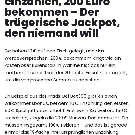
einzahlen, 200 Euro
bekommen – Der
trügerische Jackpot,
den niemand will
Sie haben 10 € auf den Tisch gelegt, und das
Werbeversprechen „200 € bekommen“ klingt wie ein
kostenloser Bullenstoß. In Wahrheit ist das nur ein
mathematischer Trick, der 20‑fache Einsätze erfordert,
um die versprochene Summe zu erreichen.
Ein Beispiel aus der Praxis: Bei Bet365 gibt es einen
Willkommensbonus, bei dem 10 € Einzahlung den ersten
50 € Spielguthaben erhöht. Erst wenn Sie weitere 150 €
umsetzen, klingeln die 200 €‑Münzen. Das bedeutet, Sie
müssen insgesamt 190 € riskieren – und das ist gerade
einmal das 19‑fache Ihrer ursprünglichen Einzahlung.