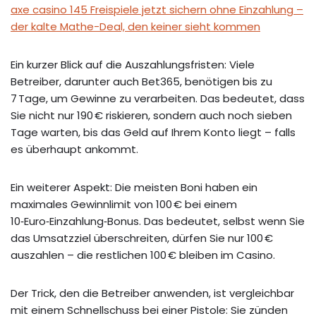
axe casino 145 Freispiele jetzt sichern ohne Einzahlung –
der kalte Mathe-Deal, den keiner sieht kommen
Ein kurzer Blick auf die Auszahlungsfristen: Viele
Betreiber, darunter auch Bet365, benötigen bis zu
7 Tage, um Gewinne zu verarbeiten. Das bedeutet, dass
Sie nicht nur 190 € riskieren, sondern auch noch sieben
Tage warten, bis das Geld auf Ihrem Konto liegt – falls
es überhaupt ankommt.
Ein weiterer Aspekt: Die meisten Boni haben ein
maximales Gewinnlimit von 100 € bei einem
10‑Euro‑Einzahlung‑Bonus. Das bedeutet, selbst wenn Sie
das Umsatzziel überschreiten, dürfen Sie nur 100 €
auszahlen – die restlichen 100 € bleiben im Casino.
Der Trick, den die Betreiber anwenden, ist vergleichbar
mit einem Schnellschuss bei einer Pistole: Sie zünden