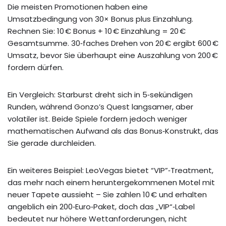
Die meisten Promotionen haben eine
Umsatzbedingung von 30× Bonus plus Einzahlung.
Rechnen Sie: 10 € Bonus + 10 € Einzahlung = 20 €
Gesamtsumme. 30‑faches Drehen von 20 € ergibt 600 €
Umsatz, bevor Sie überhaupt eine Auszahlung von 200 €
fordern dürfen.
Ein Vergleich: Starburst dreht sich in 5‑sekündigen
Runden, während Gonzo’s Quest langsamer, aber
volatiler ist. Beide Spiele fordern jedoch weniger
mathematischen Aufwand als das Bonus‑Konstrukt, das
Sie gerade durchleiden.
Ein weiteres Beispiel: LeoVegas bietet “VIP”‑Treatment,
das mehr nach einem heruntergekommenen Motel mit
neuer Tapete aussieht – Sie zahlen 10 € und erhalten
angeblich ein 200‑Euro‑Paket, doch das „VIP“‑Label
bedeutet nur höhere Wettanforderungen, nicht