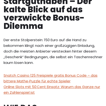
Startguthaben – Der
kalte Blick auf das
verzwickte Bonus-
Dilemma
Der erste Stolperstein: 150 Euro auf die Hand zu
bekommen klingt nach einer großzügigen Einladung,
doch die meisten Anbieter verstecken hinter diesem
„Geschenk“ Bedingungen, die selbst ein Taschenrechner
kaum lösen kann.
Snatch Casino 125 Freispiele gratis Bonus Code – das
bittere Mathe‑Puzzle für echte Spieler
Online Slots mit 50 Cent Einsatz: Warum das Ganze nur
ein Zahlenspiel ist