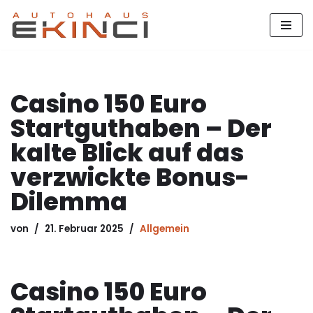
Zum
Inhalt
springen
Casino 150 Euro
Startguthaben – Der
kalte Blick auf das
verzwickte Bonus-
Dilemma
von
21. Februar 2025
Allgemein
Casino 150 Euro