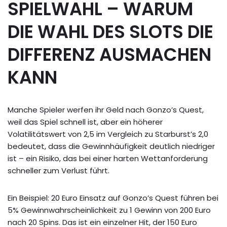
SPIELWAHL – WARUM
DIE WAHL DES SLOTS DIE
DIFFERENZ AUSMACHEN
KANN
Manche Spieler werfen ihr Geld nach Gonzo’s Quest,
weil das Spiel schnell ist, aber ein höherer
Volatilitätswert von 2,5 im Vergleich zu Starburst’s 2,0
bedeutet, dass die Gewinnhäufigkeit deutlich niedriger
ist – ein Risiko, das bei einer harten Wettanforderung
schneller zum Verlust führt.
Ein Beispiel: 20 Euro Einsatz auf Gonzo’s Quest führen bei
5% Gewinnwahrscheinlichkeit zu 1 Gewinn von 200 Euro
nach 20 Spins. Das ist ein einzelner Hit, der 150 Euro