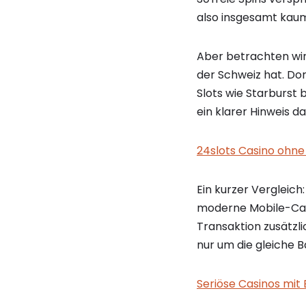
also insgesamt kaum 
Aber betrachten wir 
der Schweiz hat. Dor
Slots wie Starburst 
ein klarer Hinweis d
24slots Casino ohne
Ein kurzer Vergleich
moderne Mobile-Casi
Transaktion zusätzl
nur um die gleiche B
Seriöse Casinos mit 