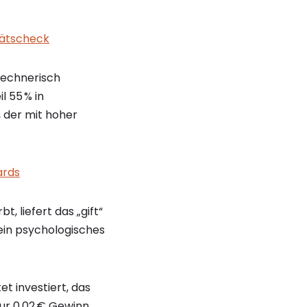
tätscheck
 rechnerisch
l 55 % in
 der mit hoher
ards
, liefert das „gift“
ein psychologisches
et investiert, das
nur 0,02 € Gewinn,