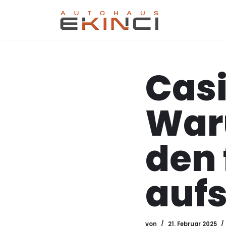
Zum
Inhalt
springen
Casi
Waru
den 
aufs
von
21. Februar 2025