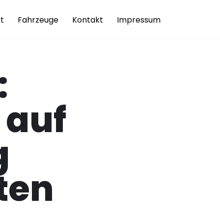
t
Fahrzeuge
Kontakt
Impressum
:
 auf
g
ten