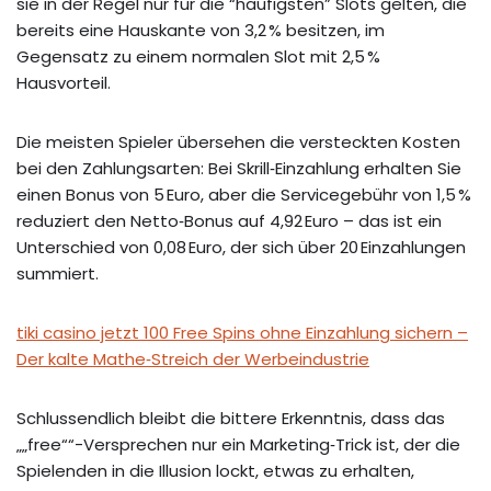
sie in der Regel nur für die “häufigsten” Slots gelten, die
bereits eine Hauskante von 3,2 % besitzen, im
Gegensatz zu einem normalen Slot mit 2,5 %
Hausvorteil.
Die meisten Spieler übersehen die versteckten Kosten
bei den Zahlungsarten: Bei Skrill‑Einzahlung erhalten Sie
einen Bonus von 5 Euro, aber die Servicegebühr von 1,5 %
reduziert den Netto‑Bonus auf 4,92 Euro – das ist ein
Unterschied von 0,08 Euro, der sich über 20 Einzahlungen
summiert.
tiki casino jetzt 100 Free Spins ohne Einzahlung sichern –
Der kalte Mathe‑Streich der Werbeindustrie
Schlussendlich bleibt die bittere Erkenntnis, dass das
„„free““-Versprechen nur ein Marketing‑Trick ist, der die
Spielenden in die Illusion lockt, etwas zu erhalten,