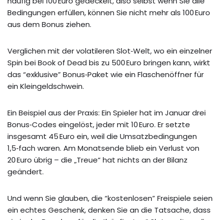
häufig bei 100 Euro gedeckelt, also selbst wenn Sie alle
Bedingungen erfüllen, können Sie nicht mehr als 100 Euro
aus dem Bonus ziehen.
Verglichen mit der volatileren Slot‑Welt, wo ein einzelner
Spin bei Book of Dead bis zu 500 Euro bringen kann, wirkt
das “exklusive” Bonus‑Paket wie ein Flaschenöffner für
ein Kleingeldschwein.
Ein Beispiel aus der Praxis: Ein Spieler hat im Januar drei
Bonus‑Codes eingelöst, jeder mit 10 Euro. Er setzte
insgesamt 45 Euro ein, weil die Umsatzbedingungen
1,5‑fach waren. Am Monatsende blieb ein Verlust von
20 Euro übrig – die „Treue“ hat nichts an der Bilanz
geändert.
Und wenn Sie glauben, die “kostenlosen” Freispiele seien
ein echtes Geschenk, denken Sie an die Tatsache, dass