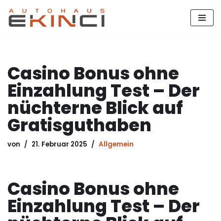
Zum
Inhalt
springen
Casino Bonus ohne
Einzahlung Test – Der
nüchterne Blick auf
Gratisguthaben
von
21. Februar 2025
Allgemein
Casino Bonus ohne
Einzahlung Test – Der