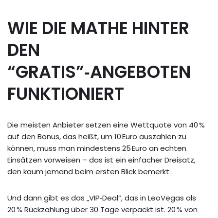
WIE DIE MATHE HINTER
DEN
“GRATIS”‑ANGEBOTEN
FUNKTIONIERT
Die meisten Anbieter setzen eine Wettquote von 40 %
auf den Bonus, das heißt, um 10 Euro auszahlen zu
können, muss man mindestens 25 Euro an echten
Einsätzen vorweisen – das ist ein einfacher Dreisatz,
den kaum jemand beim ersten Blick bemerkt.
Und dann gibt es das „VIP‑Deal“, das in LeoVegas als
20 % Rückzahlung über 30 Tage verpackt ist. 20 % von