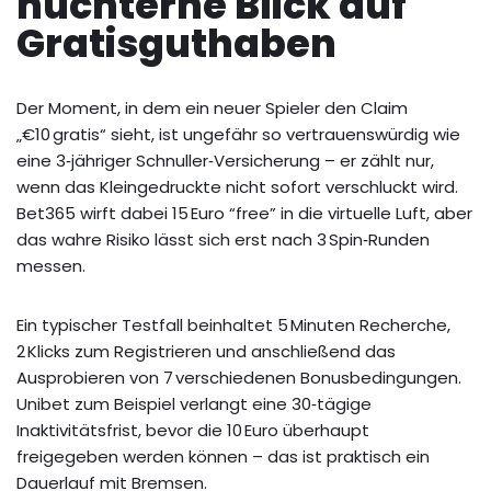
nüchterne Blick auf
Gratisguthaben
Der Moment, in dem ein neuer Spieler den Claim
„€10 gratis“ sieht, ist ungefähr so vertrauenswürdig wie
eine 3‑jähriger Schnuller‑Versicherung – er zählt nur,
wenn das Kleingedruckte nicht sofort verschluckt wird.
Bet365 wirft dabei 15 Euro “free” in die virtuelle Luft, aber
das wahre Risiko lässt sich erst nach 3 Spin‑Runden
messen.
Ein typischer Testfall beinhaltet 5 Minuten Recherche,
2 Klicks zum Registrieren und anschließend das
Ausprobieren von 7 verschiedenen Bonusbedingungen.
Unibet zum Beispiel verlangt eine 30‑tägige
Inaktivitätsfrist, bevor die 10 Euro überhaupt
freigegeben werden können – das ist praktisch ein
Dauerlauf mit Bremsen.