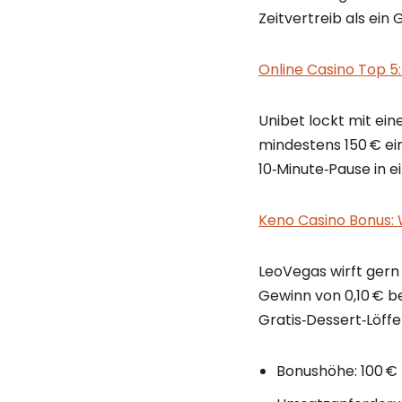
Zeitvertreib als ein
Online Casino Top 5
Unibet lockt mit ein
mindestens 150 € ein
10‑Minute‑Pause in e
Keno Casino Bonus: 
LeoVegas wirft gern
Gewinn von 0,10 € b
Gratis‑Dessert‑Löffe
Bonushöhe: 100 €