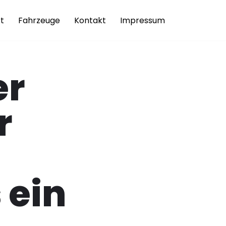
t
Fahrzeuge
Kontakt
Impressum
er
r
 ein