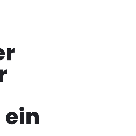
er
r
 ein