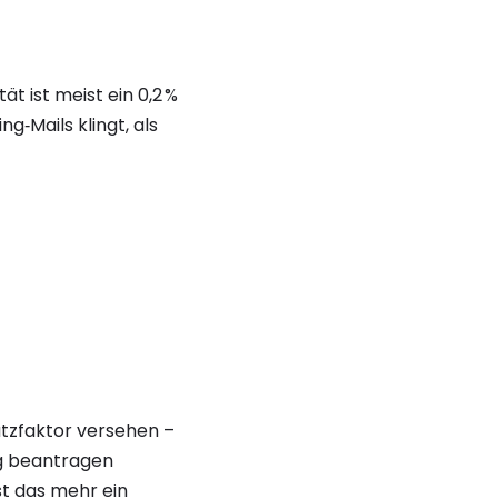
ät ist meist ein 0,2 %
g‑Mails klingt, als
atzfaktor versehen –
ng beantragen
st das mehr ein