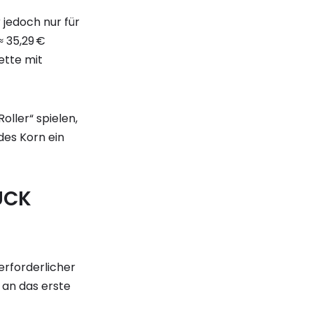
 jedoch nur für
≈ 35,29 €
ette mit
ller“ spielen,
edes Korn ein
ÜCK
erforderlicher
t an das erste