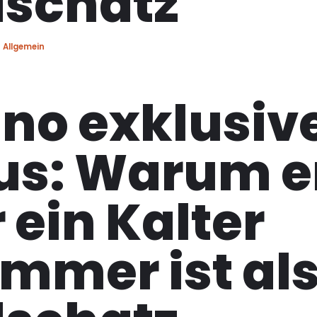
dschatz
Allgemein
no exklusiv
us: Warum e
 ein Kalter
mmer ist als