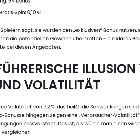
ng: 5× Bonus
atis‑Spin: 0,10 €
Spielern sagt, sie würden den „exklusiven“ Bonus nutzen, 
en die potenziellen Gewinne übertreffen – ein klares Beis
te bei diesen Angeboten.
FÜHRERISCHE ILLUSION
UND VOLATILITÄT
ne Volatilität von 7,2 %, das heißt, die Schwankungen sind
no‑Bonusse hingegen zeigen eine „Verbraucher‑Volatilität“ 
dingungen missversteht. Das ist, als würde man einen wilde
 vergleichen.