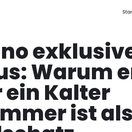
Star
no exklusiv
us: Warum e
 ein Kalter
mmer ist als