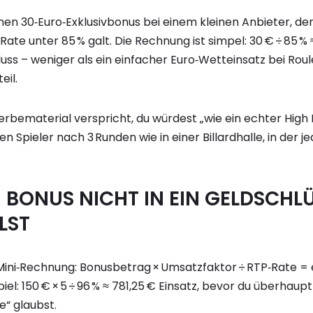
en 30‑Euro‑Exklusivbonus bei einem kleinen Anbieter, der
Rate unter 85 % galt. Die Rechnung ist simpel: 30 € ÷ 85 % 
uss – weniger als ein einfacher Euro‑Wetteinsatz bei Roul
eil.
ematerial verspricht, du würdest „wie ein echter High Ro
en Spieler nach 3 Runden wie in einer Billardhalle, in der j
 BONUS NICHT IN EIN GELDSCHL
LST
 Mini‑Rechnung: Bonusbetrag × Umsatzfaktor ÷ RTP‑Rate = 
iel: 150 € × 5 ÷ 96 % ≈ 781,25 € Einsatz, bevor du überhaup
“ glaubst.