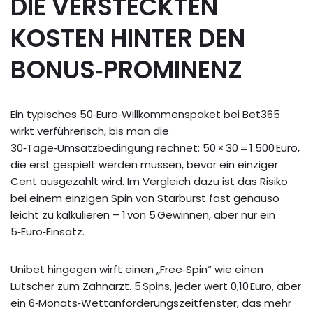
DIE VERSTECKTEN
KOSTEN HINTER DEN
BONUS‑PROMINENZ
Ein typisches 50‑Euro‑Willkommenspaket bei Bet365
wirkt verführerisch, bis man die
30‑Tage‑Umsatzbedingung rechnet: 50 × 30 = 1.500 Euro,
die erst gespielt werden müssen, bevor ein einziger
Cent ausgezahlt wird. Im Vergleich dazu ist das Risiko
bei einem einzigen Spin von Starburst fast genauso
leicht zu kalkulieren – 1 von 5 Gewinnen, aber nur ein
5‑Euro‑Einsatz.
Unibet hingegen wirft einen „Free‑Spin“ wie einen
Lutscher zum Zahnarzt. 5 Spins, jeder wert 0,10 Euro, aber
ein 6‑Monats‑Wettanforderungszeitfenster, das mehr