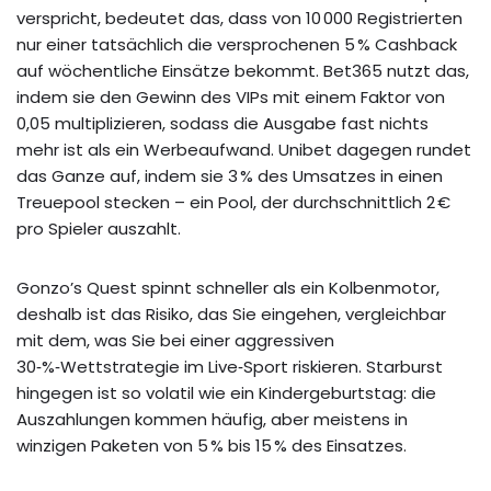
verspricht, bedeutet das, dass von 10 000 Registrierten
nur einer tatsächlich die versprochenen 5 % Cashback
auf wöchentliche Einsätze bekommt. Bet365 nutzt das,
indem sie den Gewinn des VIPs mit einem Faktor von
0,05 multiplizieren, sodass die Ausgabe fast nichts
mehr ist als ein Werbeaufwand. Unibet dagegen rundet
das Ganze auf, indem sie 3 % des Umsatzes in einen
Treuepool stecken – ein Pool, der durchschnittlich 2 €
pro Spieler auszahlt.
Gonzo’s Quest spinnt schneller als ein Kolbenmotor,
deshalb ist das Risiko, das Sie eingehen, vergleichbar
mit dem, was Sie bei einer aggressiven
30‑%‑Wettstrategie im Live‑Sport riskieren. Starburst
hingegen ist so volatil wie ein Kindergeburtstag: die
Auszahlungen kommen häufig, aber meistens in
winzigen Paketen von 5 % bis 15 % des Einsatzes.