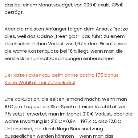
das bei einem Monatsbudget von 300 € exakt 135 €
beträgt.
Aber die meisten Anfänger folgen dem Ansatz “setze
alles, weil das Casino „free“ gibt”. Das führt zu einem
durchschnittlichen Verlust von 1,67 × dem Einsatz, weil
die wahre Kostenquote bei 16 % liegt, wenn man die
versteckten Umsatzbedingungen einberechnet.
Der kalte Faktenklau beim online casino 175 bonus –
Keine Wohltat, nur Zahlenkalkül
Eine Kalkulation, die selten jemand macht: Wenn man
10 € pro Tag auf ein Slot‑Spiel mit einer Volatilität von
7% setzt, erwartet man im Monat 210 € Verlust, aber die
wahre Erwartung ist 210 € × 0,94 = 197,4 €, also 12,6 €
Unterschied, die durch kluge Bonusnutzung
ausgeglichen werden könnten – wenn man das