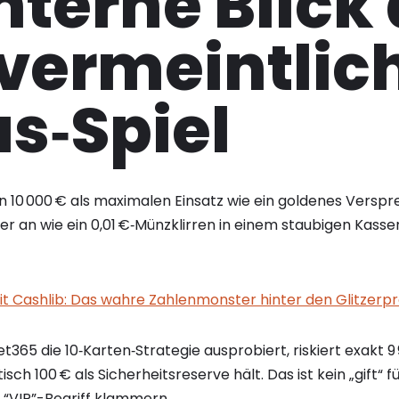
terne Blick 
vermeintlic
s‑Spiel
n 10 000 € als maximalen Einsatz wie ein goldenes Verspr
eher an wie ein 0,01 €‑Münzklirren in einem staubigen Kasse
mit Cashlib: Das wahre Zahlenmonster hinter den Glitzer
Bet365 die 10‑Karten‑Strategie ausprobiert, riskiert exakt 9
ch 100 € als Sicherheitsreserve hält. Das ist kein „gift“ f
 “VIP”-Begriff klammern.