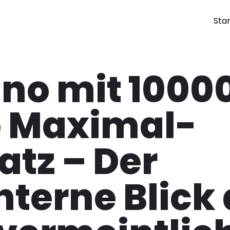
Star
no mit 1000
o Maximal­
atz – Der
terne Blick 