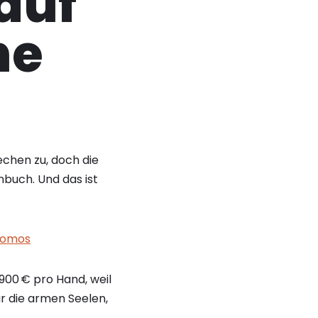
auf
he
echen zu, doch die
nbuch. Und das ist
promos
 900 € pro Hand, weil
ür die armen Seelen,