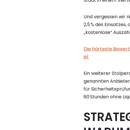
Stadt in einem Viert
Und vergessen wir n
2,5 % des Einsatzes,
„kostenlose“ Auszahlu
Die härteste Bewert
ist
Ein weiterer Stolpers
genannten Anbietern 
für Sicherheitsprüfu
60 Stunden ohne Li
STRATEG