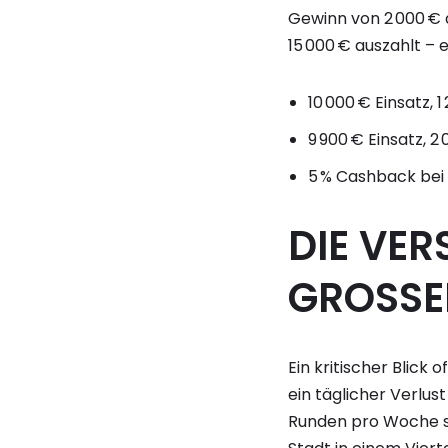
Gewinn von 2 000 € a
15 000 € auszahlt – 
10 000 € Einsatz,
9 900 € Einsatz, 2
5 % Cashback bei 
DIE VER
GROSSEN
Ein kritischer Blick
ein täglicher Verlus
Runden pro Woche sp