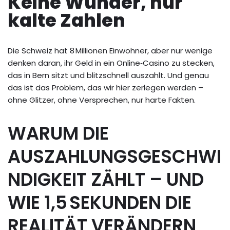
Keine Wunder, nur
kalte Zahlen
Die Schweiz hat 8 Millionen Einwohner, aber nur wenige
denken daran, ihr Geld in ein Online‑Casino zu stecken,
das in Bern sitzt und blitzschnell auszahlt. Und genau
das ist das Problem, das wir hier zerlegen werden –
ohne Glitzer, ohne Versprechen, nur harte Fakten.
WARUM DIE
AUSZAHLUNGSGESCHWI
NDIGKEIT ZÄHLT – UND
WIE 1,5 SEKUNDEN DIE
REALITÄT VERÄNDERN