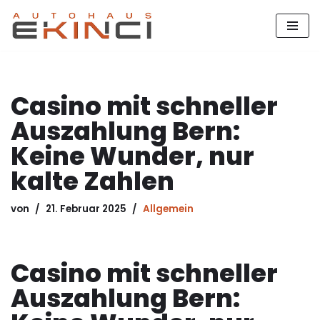
Zum
Inhalt
springen
Casino mit schneller
Auszahlung Bern:
Keine Wunder, nur
kalte Zahlen
von
21. Februar 2025
Allgemein
Casino mit schneller
Auszahlung Bern: