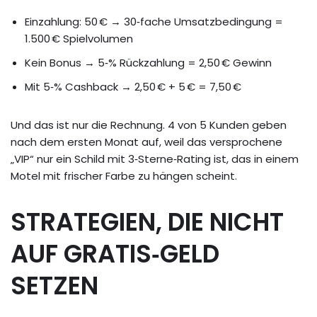
Einzahlung: 50 € → 30‑fache Umsatzbedingung =
1.500 € Spielvolumen
Kein Bonus → 5‑% Rückzahlung = 2,50 € Gewinn
Mit 5‑% Cashback → 2,50 € + 5 € = 7,50 €
Und das ist nur die Rechnung. 4 von 5 Kunden geben
nach dem ersten Monat auf, weil das versprochene
„VIP“ nur ein Schild mit 3‑Sterne‑Rating ist, das in einem
Motel mit frischer Farbe zu hängen scheint.
STRATEGIEN, DIE NICHT
AUF GRATIS‑GELD
SETZEN