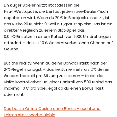
Ein kluger Spieler nutzt stattdessen die
1‑zu‑1‑Wettquote, die bei fast jedem Live‑Dealer‑Tisch
angeboten wird. Wenn du 20 € in Blackjack einsetzt, ist
das Risiko 20 €, nicht 0, weil du „gratis“ spielst. Das ist ein
direkter Vergleich zu einem Slot‑Spiel, das
0,01‑€‑Einsätze in einem Rutsch von 1 000 Umdrehungen
erfordert – das ist 10 € Gesamtverlust ohne Chance auf
Gewinn.
But the reality: Wenn du deine Bankroll strikt nach der
2‑%‑Regel managst – das heißt nie mehr als 2 % deiner
Gesamtbankroll pro Sitzung zu riskieren – bleibt das
Risiko kontrollierbar. Bei einer Bankroll von 500 € sind das
maximal 10 € pro Spiel, egal ob du einen Bonus hast
oder nicht.
Das beste Online‑Casino ohne Bonus – nüchterne
Fakten statt Werbe‑Blabla