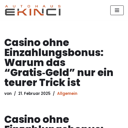
Zum
Inhalt
springen
Casino ohne
Einzahlungsbonus:
Warum das
“Gratis‑Geld” nur ein
teurer Trick ist
von
21. Februar 2025
Allgemein
Casino ohne