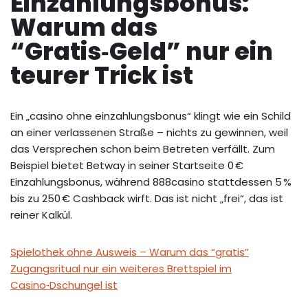
Einzahlungsbonus:
Warum das
“Gratis‑Geld” nur ein
teurer Trick ist
Ein „casino ohne einzahlungsbonus“ klingt wie ein Schild
an einer verlassenen Straße – nichts zu gewinnen, weil
das Versprechen schon beim Betreten verfällt. Zum
Beispiel bietet Betway in seiner Startseite 0 €
Einzahlungsbonus, während 888casino stattdessen 5 %
bis zu 250 € Cashback wirft. Das ist nicht „frei“, das ist
reiner Kalkül.
Spielothek ohne Ausweis – Warum das “gratis”
Zugangsritual nur ein weiteres Brettspiel im
Casino‑Dschungel ist