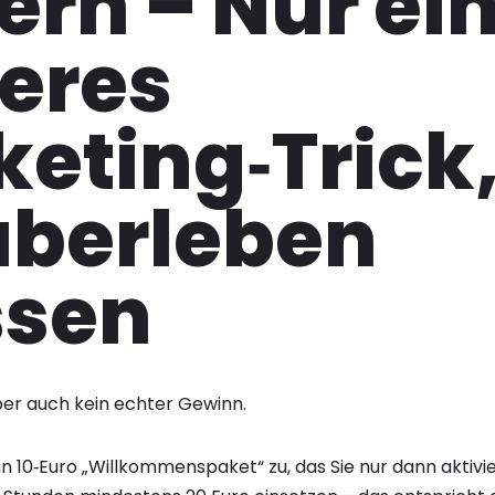
ern – Nur ei
eres
eting‑Trick
überleben
sen
 aber auch kein echter Gewinn.
in 10‑Euro „Willkommenspaket“ zu, das Sie nur dann aktiv