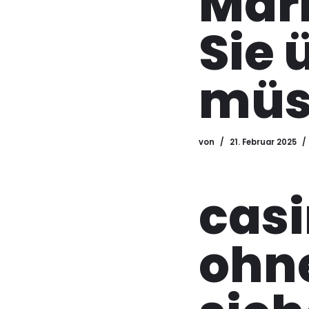
Mark
Sie 
müs
von
21. Februar 2025
casi
ohn