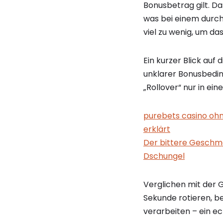
Bonusbetrag gilt. Da
was bei einem durchs
viel zu wenig, um das
Ein kurzer Blick auf
unklarer Bonusbedin
„Rollover“ nur in ei
purebets casino ohn
erklärt
Der bittere Geschma
Dschungel
Verglichen mit der G
Sekunde rotieren, b
verarbeiten – ein ec