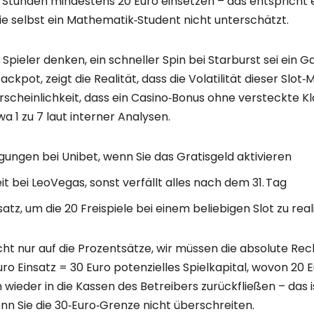
8 Stunden mindestens 20 Euro einsetzen – das entspricht 
ie selbst ein Mathematik‑Student nicht unterschätzt.
 Spieler denken, ein schneller Spin bei Starburst sei ein G
ckpot, zeigt die Realität, dass die Volatilität dieser Slo
rscheinlichkeit, dass ein Casino‑Bonus ohne versteckte Kl
a 1 zu 7 laut interner Analysen.
ungen bei Unibet, wenn Sie das Gratisgeld aktivieren
it bei LeoVegas, sonst verfällt alles nach dem 31. Tag
atz, um die 20 Freispiele bei einem beliebigen Slot zu real
cht nur auf die Prozentsätze, wir müssen die absolute Re
uro Einsatz = 30 Euro potenzielles Spielkapital, wovon 20 
eder in die Kassen des Betreibers zurückfließen – das is
wenn Sie die 30‑Euro‑Grenze nicht überschreiten.