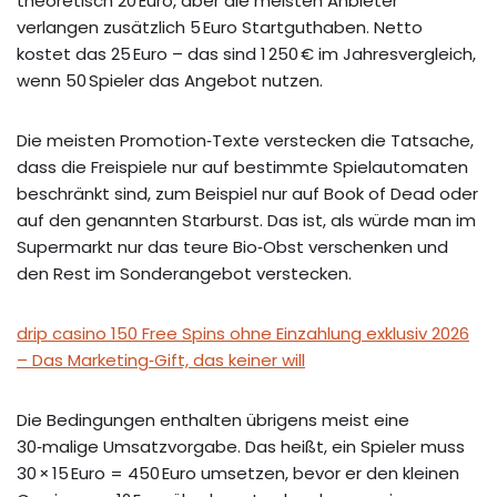
theoretisch 20 Euro, aber die meisten Anbieter
verlangen zusätzlich 5 Euro Startguthaben. Netto
kostet das 25 Euro – das sind 1 250 € im Jahresvergleich,
wenn 50 Spieler das Angebot nutzen.
Die meisten Promotion‑Texte verstecken die Tatsache,
dass die Freispiele nur auf bestimmte Spielautomaten
beschränkt sind, zum Beispiel nur auf Book of Dead oder
auf den genannten Starburst. Das ist, als würde man im
Supermarkt nur das teure Bio‑Obst verschenken und
den Rest im Sonderangebot verstecken.
drip casino 150 Free Spins ohne Einzahlung exklusiv 2026
– Das Marketing‑Gift, das keiner will
Die Bedingungen enthalten übrigens meist eine
30‑malige Umsatzvorgabe. Das heißt, ein Spieler muss
30 × 15 Euro = 450 Euro umsetzen, bevor er den kleinen