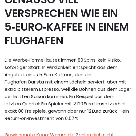
VERSPRECHEN WIE EIN
5‑EURO‑KAFFEE IN EINEM
FLUGHAFEN
Die Werbe‑Formel lautet immer: 80 Spins, kein Risiko,
sofortiger Start. In Wirklichkeit entspricht das dem
Angebot eines 5‑Euro‑Kaffees, den ein
Flughafen‑Barista mit einem Lächeln serviert, aber mit
extra bitterem Espresso, weil die Bohnen aus dem Lager
der letzten Saison kommen. Ein Beispiel aus dem
letzten Quartal: Ein Spieler mit 2 120 Euro Umsatz erhielt
exakt 80 Freispiele, gewann aber nur 12 Euro zurück – ein
Return‑on‑Investment von 0,57 %.
Gewinnquote Keno: Warum die Zahlen dich nicht