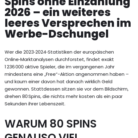
Spins ohne Einzahlung
2026 – ein weiteres
leeres Versprechen im
Werbe-Dschungel
Wer die 2023‑2024‑Statistiken der europäischen
Online‑Marktanalysen durchforstet, findet exakt
1 236 000 aktive Spieler, die im vergangenen Jahr
mindestens eine „Free“-Aktion angenommen haben –
und kaum einer davon hat danach wirklich Geld
gewonnen. Stattdessen sitzen sie vor dem Bildschirm,
drehen 80 Spins, die nichts mehr kosten als ein paar
Sekunden ihrer Lebenszeit.
WARUM 80 SPINS
GENAUSO VIEL