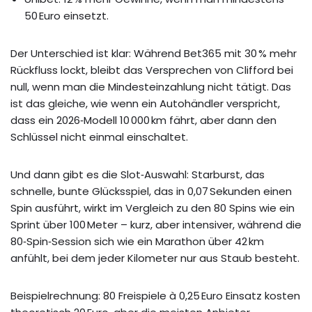
50 Euro einsetzt.
Der Unterschied ist klar: Während Bet365 mit 30 % mehr
Rückfluss lockt, bleibt das Versprechen von Clifford bei
null, wenn man die Mindesteinzahlung nicht tätigt. Das
ist das gleiche, wie wenn ein Autohändler verspricht,
dass ein 2026‑Modell 10 000 km fährt, aber dann den
Schlüssel nicht einmal einschaltet.
Und dann gibt es die Slot‑Auswahl: Starburst, das
schnelle, bunte Glücksspiel, das in 0,07 Sekunden einen
Spin ausführt, wirkt im Vergleich zu den 80 Spins wie ein
Sprint über 100 Meter – kurz, aber intensiver, während die
80‑Spin‑Session sich wie ein Marathon über 42 km
anfühlt, bei dem jeder Kilometer nur aus Staub besteht.
Beispielrechnung: 80 Freispiele à 0,25 Euro Einsatz kosten