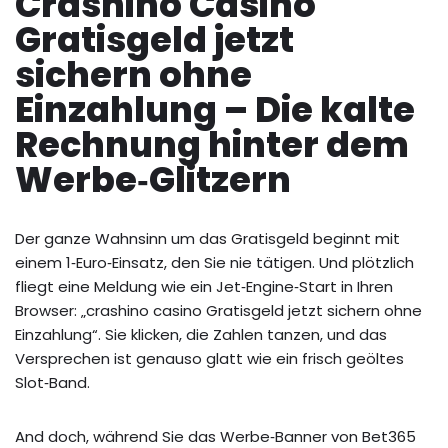
Crashino Casino
Gratisgeld jetzt
sichern ohne
Einzahlung – Die kalte
Rechnung hinter dem
Werbe‑Glitzern
Der ganze Wahnsinn um das Gratisgeld beginnt mit
einem 1‑Euro‑Einsatz, den Sie nie tätigen. Und plötzlich
fliegt eine Meldung wie ein Jet‑Engine‑Start in Ihren
Browser: „crashino casino Gratisgeld jetzt sichern ohne
Einzahlung“. Sie klicken, die Zahlen tanzen, und das
Versprechen ist genauso glatt wie ein frisch geöltes
Slot‑Band.
And doch, während Sie das Werbe‑Banner von Bet365